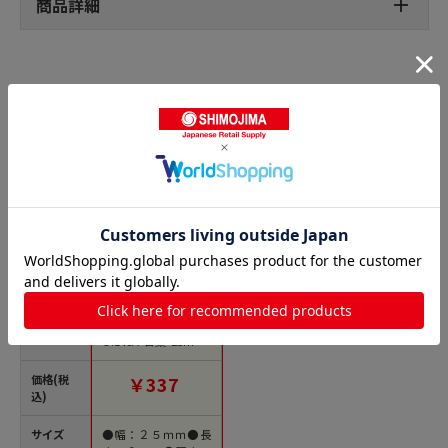
商品詳細
養生テープの人気商品との比較
商品名
トラスコ中山 TERAO
KA 養生用布テープ N
O.148A 若葉 25mmX
25M（ご注文単位1
巻）【直送品】
価格(税
￥337
込)
サイズ
●幅：２５ｍｍ●長