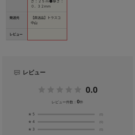
さ：２５ｍ●厚さ：
０．３２ｍｍ
発送元
【直送品】トラスコ
中山
レビュー
レビュー
0.0
0
レビュー件数：
件
★
5
(0)
★
4
(0)
★
3
(0)