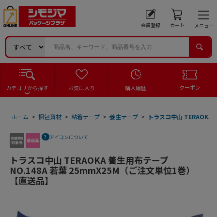
会員登録
カート
メニュー
クーポン
カテゴリから探す
お気に入り
購入履歴
ホーム
>
梱包資材
>
粘着テープ
>
養生テープ
>
トラスコ中山 TERAOKA
アイコンについて
トラスコ中山 TERAOKA 養生用布テープ
NO.148A 若葉 25mmX25M（ご注文単位1巻）
【直送品】