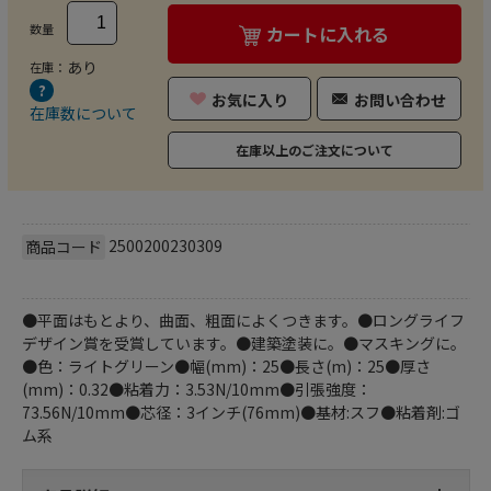
数量
カートに入れる
あり
在庫：
お気に入り
お問い合わせ
在庫数について
在庫以上のご注文について
2500200230309
商品コード
●平面はもとより、曲面、粗面によくつきます。●ロングライフ
デザイン賞を受賞しています。●建築塗装に。●マスキングに。
●色：ライトグリーン●幅(mm)：25●長さ(m)：25●厚さ
(mm)：0.32●粘着力：3.53N/10mm●引張強度：
73.56N/10mm●芯径：3インチ(76mm)●基材:スフ●粘着剤:ゴ
ム系