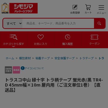
会員登録
カート
メニュー
クーポン
カテゴリから探す
お気に入り
購入履歴
ホーム
>
梱包資材
>
粘着テープ
>
安全保護テープ
>
トラテープ
>
トラス
アイコンについて
トラスコ中山 緑十字 トラ柄テープ 蛍光赤/黒 TR4-
D 45mm幅×10m 屋内用（ご注文単位1巻）【直
送品】