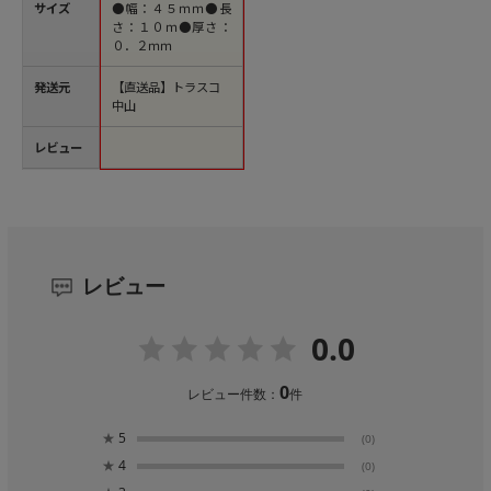
サイズ
●幅：４５ｍｍ●長
さ：１０ｍ●厚さ：
０．２ｍｍ
発送元
【直送品】トラスコ
中山
レビュー
レビュー
0.0
0
レビュー件数：
件
★
5
(0)
★
4
(0)