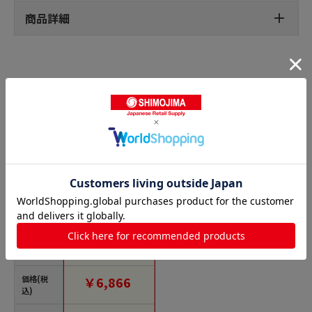
商品詳細
トラテープの人気商品との比較
商品名
トラスコ中山 緑十字
トラ柄テープ 蛍光赤/
黒 TR4-D 45mm幅×
10m 屋内用（ご注文
単位1巻）【直送品】
価格(税
￥6,866
込)