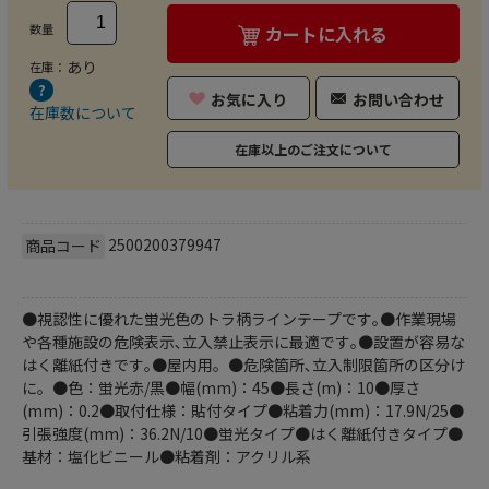
数量
カートに入れる
あり
在庫：
お気に入り
お問い合わせ
在庫数について
在庫以上のご注文について
2500200379947
商品コード
●視認性に優れた蛍光色のトラ柄ラインテープです｡●作業現場
や各種施設の危険表示､立入禁止表示に最適です｡●設置が容易な
はく離紙付きです｡●屋内用。●危険箇所､立入制限箇所の区分け
に。●色：蛍光赤/黒●幅(mm)：45●長さ(m)：10●厚さ
(mm)：0.2●取付仕様：貼付タイプ●粘着力(mm)：17.9N/25●
引張強度(mm)：36.2N/10●蛍光タイプ●はく離紙付きタイプ●
基材：塩化ビニール●粘着剤：アクリル系