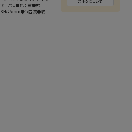
ご注文について
プとして｡●色：黄●幅
.8N/25mm●個包装●取