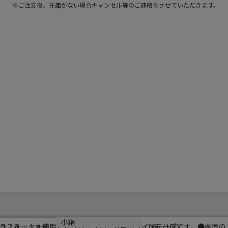
※ご注文後、在庫がない場合キャンセル等のご連絡をさせていただきます。
小箱
ラスチックを使用したクリーンルーム用のラインテープです。●表面の
さ：０．１４ｍ
1個（1個）