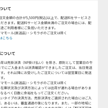
ついて
注文金額の合計が5,500円(税込)以上で、配送料をサービスさ
ただきます。配送料サービス金額未満のご注文の場合には、配
別途ご利用者様にご負担いただきます。
マモール(直送品)・シモラボのご注文は除く
はこちら
について
出荷は売掛決済（NP掛け払い）を除き、原則として営業日の午
時までにご入金または決済確認ができましたご注文は、当日発送
ます。それ以降にお受けしたご注文については翌営業日に発送
ます。
マモール(直送品)・シモラボのご注文は除く
、在庫状況及び決済方法によっては出荷が遅れる場合がありま
、なるべく日数に余裕をもってご注文ください。
払いタイプの決済方法、売掛決済をご選択された場合にはご入
認、あるいは、審査通過の後になります。また、一部の地域に
をお届けできない場合がございますので詳しくは「配送不可地