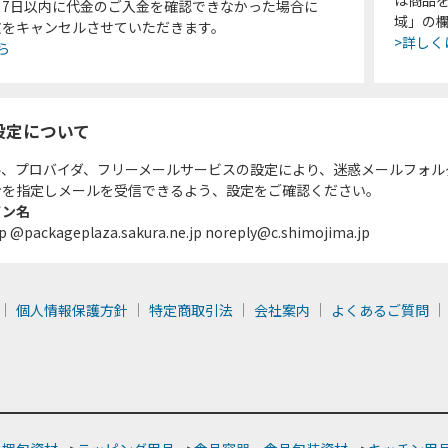
り7日以内に代金のご入金を確認できなかった場合に
域」の
文をキャンセルさせていただきます。
>詳しく
ら
設定について
ル、プロバイダ、フリーメールサービスの設定により、迷惑メールフォル
ンを指定しメールを受信できるよう、設定をご確認ください。
イン名
p @packageplaza.sakura.ne.jp noreply@c.shimojima.jp
個人情報保護方針
特定商取引法
会社案内
よくあるご質問