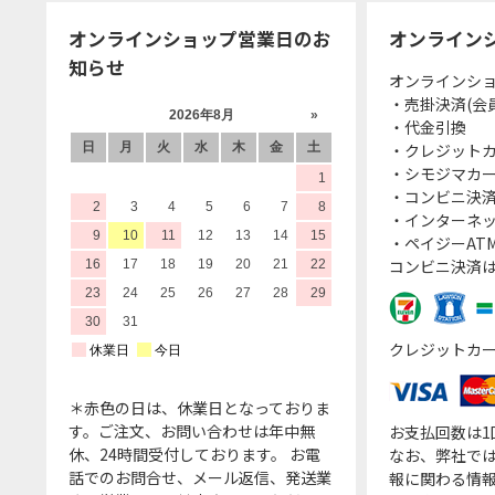
オンラインショップ営業日のお
オンライン
知らせ
オンラインシ
・売掛決済(会
・代金引換
・クレジット
・シモジマカ
・コンビニ決済
・インターネッ
・ペイジーATM
コンビニ決済
クレジットカ
＊赤色の日は、休業日となっておりま
す。ご注文、お問い合わせは年中無
お支払回数は
休、24時間受付しております。 お電
なお、弊社では
話でのお問合せ、メール返信、発送業
報に関わる情