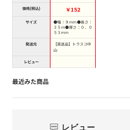
（ご注文単位20巻）
【直送品】
価格(税込)
￥152
サイズ
●幅：９ｍｍ●長さ：
３５ｍ●厚さ：０．０
５３ｍｍ
発送元
【直送品】トラスコ中
山
レビュー
最近みた商品
レビュー