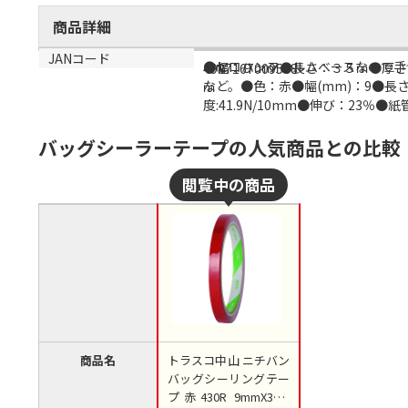
商品詳細
商品説明
サイズ
JANコード
●セロハンフィルムベースなので手
●幅：９ｍｍ●長さ：３５ｍ●厚さ
4987167009588
など。●色：赤●幅(mm)：9●長さ(m
ｍ
度:41.9N/10mm●伸び：23％
バッグシーラーテープの人気商品との比較
商品名
トラスコ中山 ニチバン
バッグシーリングテー
プ赤430R 9mmX35m