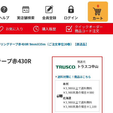
0
ヘルプ
実店舗検索
会員登録
ログイン
カート
クイックオーダー
お気に入り
購入履歴
商品コード注文
リングテープ赤430R 9mmX35m（ご注文単位20巻）【直送品】
ープ赤430R
発送元
トラスコ中山
】
送料対策に！商品はこちら
本州
￥3,980以上で送料無料
￥3,980未満の場合￥880
北海道
￥3,980以上で送料無料
￥3,980未満の場合￥1,100