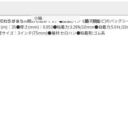
小箱
切れ性があり、開封も簡単です。●食品(パン・菓子類など)のバッグシ
：０．０５３ｍ
1個（1個）
)：35●厚さ(mm)：0.053●粘着力:3.29N/10mm●自着力:5.0Ｎ/
●紙管サイズ：3インチ(75mm)●基材:セロハン●粘着剤:ゴム系