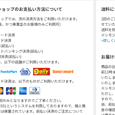
ショップのお支払い方法について
送料に
ョップでは、次の決済方法をご利用いただけます。
1回のご
員、かつ事業主のお客様のみご利用可)
せてい
送料を
カード決済
※シモジ
ード決済
>詳しく
(前払い)
トバンキング決済(前払い)
お届け
決済(前払い)
は、以下の店舗がご利用いただけます。
商品の
前11
いたし
ード決済は、以下のものがご利用いただけます。
いたし
※シモジ
ただし
すので
1回のみとなりますのでご了承ください。
尚、前
SSLというシステムを利用しておりますので、個人情
金の確
報は保護されています。前払い決済のご注文について
は商品