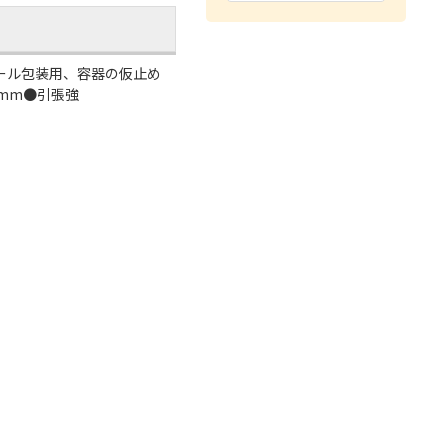
ール包装用、容器の仮止め
10mm●引張強