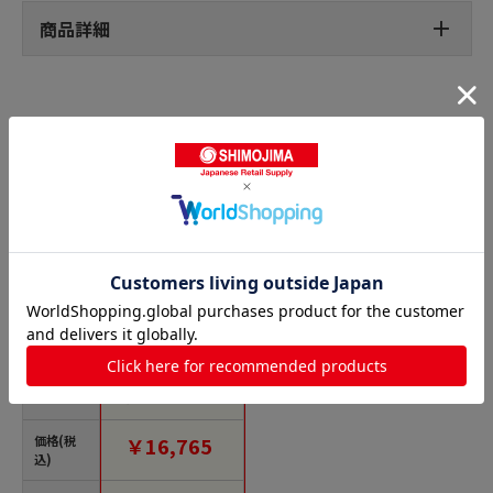
商品詳細
剥がせる両面テープの人気商品との比較
商品名
トラスコ中山 日東 再
剥離可能強力両面テ
ープ No.5000NS 500
mm×20m ホワイト
（ご注文単位1巻）
価格(税
￥16,765
【直送品】
込)