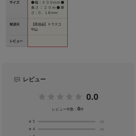
サイズ
●幅：５００ｍｍ●
長さ：２０ｍ●厚
さ：０．１６ｍｍ
発送元
【直送品】トラスコ
中山
レビュー
レビュー
0.0
0
レビュー件数：
件
★
5
(0)
★
4
(0)