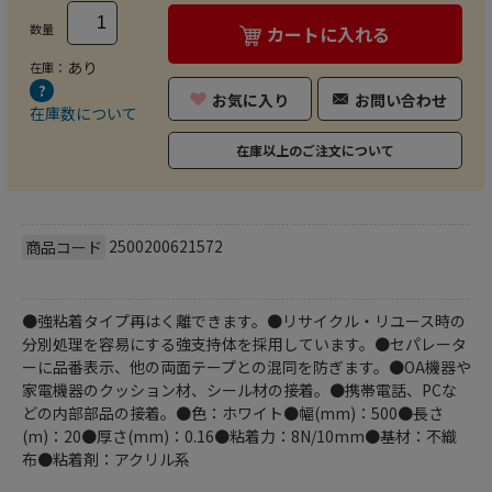
数量
カートに入れる
あり
在庫：
お気に入り
お問い合わせ
在庫数について
在庫以上のご注文について
2500200621572
商品コード
●強粘着タイプ再はく離できます。●リサイクル・リユース時の
分別処理を容易にする強支持体を採用しています。●セパレータ
ーに品番表示、他の両面テープとの混同を防ぎます。●OA機器や
家電機器のクッション材、シール材の接着。●携帯電話、PCな
どの内部部品の接着。●色：ホワイト●幅(mm)：500●長さ
(m)：20●厚さ(mm)：0.16●粘着力：8N/10mm●基材：不織
布●粘着剤：アクリル系