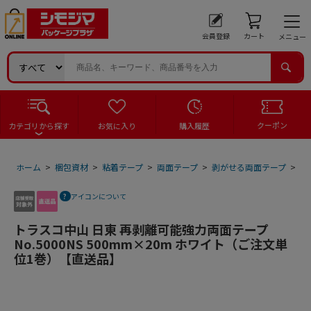
会員登録
カート
メニュー
クーポン
カテゴリから探す
お気に入り
購入履歴
ホーム
>
梱包資材
>
粘着テープ
>
両面テープ
>
剥がせる両面テープ
>
ト
アイコンについて
トラスコ中山 日東 再剥離可能強力両面テープ
No.5000NS 500mm×20m ホワイト（ご注文単
位1巻）【直送品】