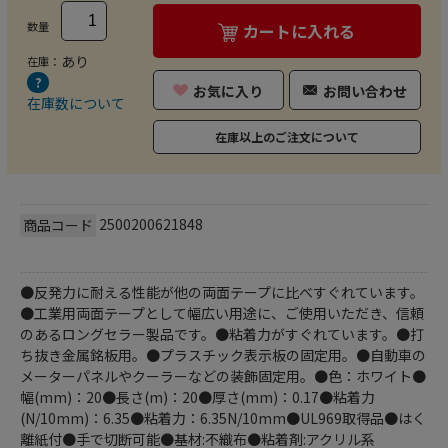
数量
カートに入れる
あり
在庫：
お気に入り
お問い合わせ
在庫数について
在庫以上のご注文について
2500200621848
商品コード
●反発力に耐える性能が他の両面テープに比べすぐれています。
●工業用両面テープとして幅広い用途に、ご使用いただき、信頼
のあるロングセラー製品です。●粘着力がすぐれています。●打
ち抜き金属銘板用。●プラスチック表示板の固定用。●自動車の
メーターパネルやクーラーなどの装飾固定用。●色：ホワイト●
幅(mm)：20●長さ(m)：20●厚さ(mm)：0.17●粘着力
(N/10mm)：6.35●粘着力：6.35N/10mm●UL969取得品●はく
離紙付●手で切断可能●基材:不織布●粘着剤:アクリル系