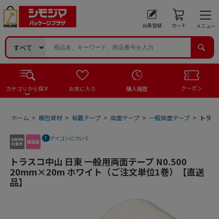
会員登録
カート
メニュー
クーポン
カテゴリから探す
お気に入り
購入履歴
ホーム
>
梱包資材
>
粘着テープ
>
両面テープ
>
一般両面テープ
>
トラス
アイコンについて
トラスコ中山 日東 一般用両面テープ N0.500
20mm×20m ホワイト（ご注文単位1巻）【直送
品】