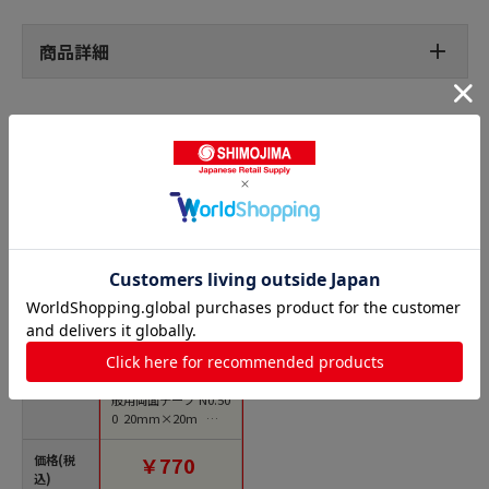
商品詳細
一般両面テープの人気商品との比較
商品名
トラスコ中山 日東 一
般用両面テープ N0.50
0 20mm×20m ホワ
イト（ご注文単位1
巻）【直送品】
価格(税
￥770
込)