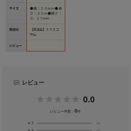
サイズ
●幅：２０ｍｍ●長
さ：２０ｍ●厚さ：
０．１７ｍｍ
発送元
【直送品】トラスコ
中山
レビュー
レビュー
0.0
0
レビュー件数：
件
★
5
(0)
★
4
(0)