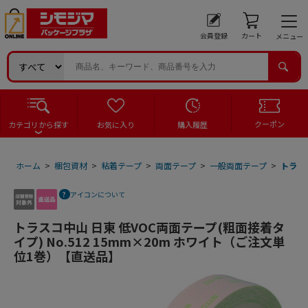
会員登録
カート
メニュー
クーポン
カテゴリから探す
お気に入り
購入履歴
ホーム
>
梱包資材
>
粘着テープ
>
両面テープ
>
一般両面テープ
>
トラスコ
アイコンについて
トラスコ中山 日東 低VOC両面テープ(粗面接着タ
イプ) No.512 15mm×20m ホワイト（ご注文単
位1巻）【直送品】