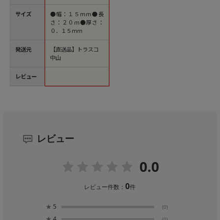
サイズ
●幅：１５ｍｍ●長
さ：２０ｍ●厚さ：
０．１５ｍｍ
発送元
【直送品】トラスコ
中山
レビュー
レビュー
0.0
0
レビュー件数：
件
★
5
(0)
★
4
(0)