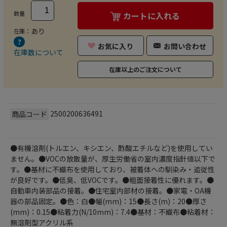
数量
カートに入れる
あり
在庫：
お気に入り
お問い合わせ
在庫数について
在庫以上のご注文について
2500200636491
商品コード
●有機溶剤(トルエン、キシエン、酢酸エチルなど)を使用してい
ません。●VOCの放散量が、厚生労働省の室内濃度指針値以下で
す。●基材に不織布を使用しており、被着体への馴染み・追従性
が良好です。●低臭、低VOCです。●粗面接着性に優れます。●
自動車内装部品の接着。●住宅室内部材の接着。●家電・OA機
器の部品固定。●色：白●幅(mm)：15●長さ(m)：20●厚さ
(mm)：0.15●粘着力(N/10mm)：7.4●基材：不織布●粘着材：
無溶剤型アクリル系