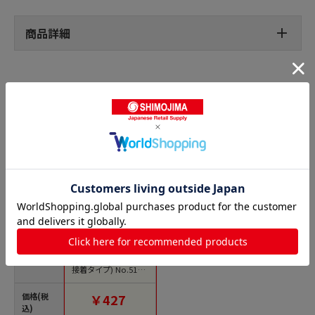
商品詳細
一般両面テープの人気商品との比較
商品名
トラスコ中山 日東 低
VOC両面テープ(粗面
接着タイプ) No.512 1
5mm×20m ホワイト
（ご注文単位1巻）
価格(税
￥427
【直送品】
込)