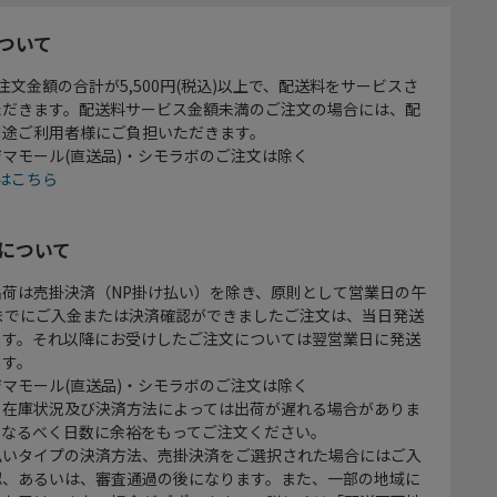
ついて
注文金額の合計が5,500円(税込)以上で、配送料をサービスさ
ただきます。配送料サービス金額未満のご注文の場合には、配
別途ご利用者様にご負担いただきます。
マモール(直送品)・シモラボのご注文は除く
はこちら
について
出荷は売掛決済（NP掛け払い）を除き、原則として営業日の午
時までにご入金または決済確認ができましたご注文は、当日発送
ます。それ以降にお受けしたご注文については翌営業日に発送
ます。
マモール(直送品)・シモラボのご注文は除く
、在庫状況及び決済方法によっては出荷が遅れる場合がありま
、なるべく日数に余裕をもってご注文ください。
払いタイプの決済方法、売掛決済をご選択された場合にはご入
認、あるいは、審査通過の後になります。また、一部の地域に