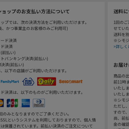
ショップのお支払い方法について
送料に
ョップでは、次の決済方法をご利用いただけます。
1回のご
員、かつ事業主のお客様のみご利用可)
せてい
送料を
カード決済
※シモジ
ード決済
>詳しく
(前払い)
トバンキング決済(前払い)
お届け
決済(前払い)
は、以下の店舗がご利用いただけます。
商品の
前11
いたし
ード決済は、以下のものがご利用いただけます。
いたし
※シモジ
ただし
すので
1回のみとなりますのでご了承ください。
尚、前
SSLというシステムを利用しておりますので、個人情
金の確
報は保護されています。前払い決済のご注文について