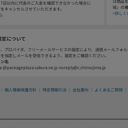
は商品
り7日以内に代金のご入金を確認できなかった場合に
域」の
文をキャンセルさせていただきます。
>詳しく
ら
設定について
ル、プロバイダ、フリーメールサービスの設定により、迷惑メールフォル
ンを指定しメールを受信できるよう、設定をご確認ください。
イン名
p @packageplaza.sakura.ne.jp noreply@c.shimojima.jp
個人情報保護方針
特定商取引法
会社案内
よくあるご質問