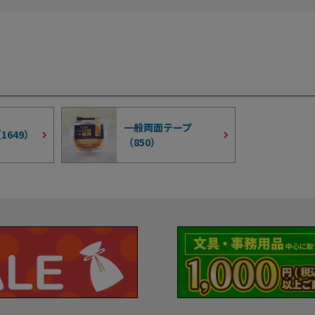
一般両面テープ
（
1649
）
（
850
）