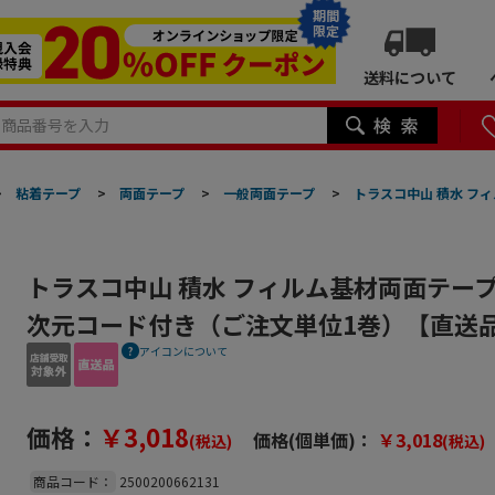
期間
限定
送料について
>
粘着テープ
>
両面テープ
>
一般両面テープ
>
トラスコ中山 積水 フィ
トラスコ中山 積水 フィルム基材両面テープ#5
次元コード付き（ご注文単位1巻）【直送
アイコンについて
価格：
￥3,018
価格(個単価)：
￥3,018
(税込)
(税込)
商品コード：
2500200662131