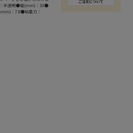
ご注文について
半透明●幅(mm)：30●
5mm)：7.8●粘着力：