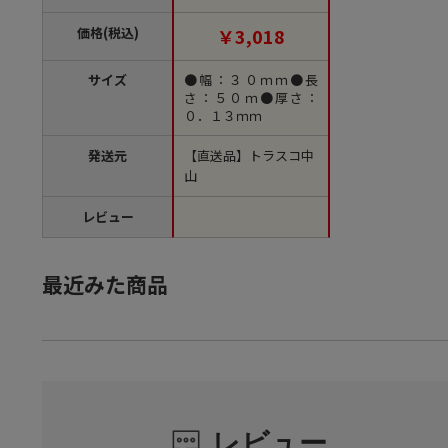
ード付き（ご注文単位
1巻）【直送品】
価格(税込)
￥3,018
サイズ
●幅：３０ｍｍ●長
さ：５０ｍ●厚さ：
０．１３ｍｍ
発送元
【直送品】トラスコ中
山
レビュー
最近みた商品
レビュー