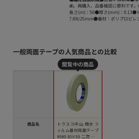
す。再購入、品番確認に便利です。
ｍ
長さ(m)：50●厚さ(mm)：0.13
7.8N/25mm●基材：ポリプロピ
一般両面テープの人気商品との比較
商品名
トラスコ中山 積水 フ
ィルム基材両面テープ
#560 30×50 二次元コ