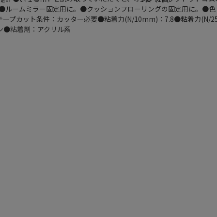
●ルームミラー固定用に。●クッションフローリングの固定用に。●色：
●テープカット条件：カッター必要●粘着力(N/10mm)：7.8●粘着力(N/2
レン●粘着剤：アクリル系