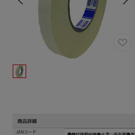
商品詳細
商品説明
サイズ
JANコード
●基材強度が強く、高い再剥離性で
●幅：３０ｍｍ●長さ：５０ｍ●厚
4560118189982