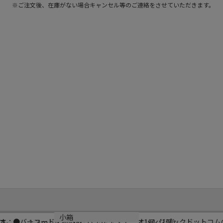
※ご注文後、在庫がない場合キャンセル等のご連絡をさせていただきます。
小箱
す。●バーコードを読み取っていただくと、オレンジブックドットコム
さ：０．１３ｍ
1個（1個）