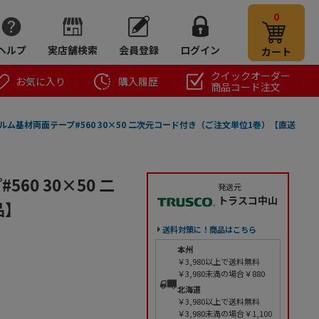
0
ヘルプ
実店舗検索
会員登録
ログイン
カート
クイックオーダー
お気に入り
購入履歴
商品コード注文
ルム基材両面テープ#560 30×50 二次元コード付き（ご注文単位1巻）【直送
60 30×50 二
発送元
トラスコ中山
品】
送料対策に！商品はこちら
本州
￥3,980以上で送料無料
￥3,980未満の場合￥880
北海道
￥3,980以上で送料無料
￥3,980未満の場合￥1,100