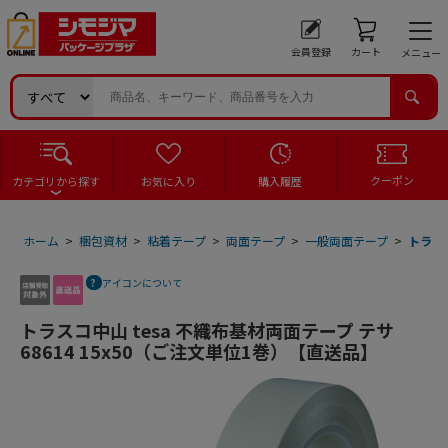
会員登録
カート
メニュー
クーポン
カテゴリから探す
お気に入り
購入履歴
ホーム
>
梱包資材
>
粘着テープ
>
両面テープ
>
一般両面テープ
>
トラスコ
アイコンについて
トラスコ中山 tesa 不織布基材両面テープ テサ
68614 15x50（ご注文単位1巻）【直送品】