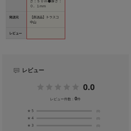
さ：５０ｍ●厚さ：
０．１ｍｍ
発送元
【直送品】トラスコ
中山
レビュー
レビュー
0.0
0
レビュー件数：
件
★
5
(0)
★
4
(0)
★
3
(0)