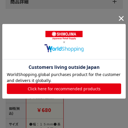
商品詳細
一般両面テープの人気商品との比較
商品名
トラスコ中山 tesa 不
織布基材両面テープ
テサ68614 15x50（ご
注文単位1巻）【直送
品】
価格(税
￥680
込)
サイズ
●幅：１５ｍｍ●長