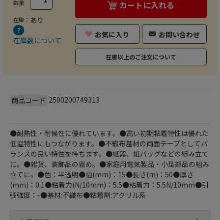
数量
カートに入れる
あり
在庫：
お気に入り
お問い合わせ
在庫数について
在庫以上のご注文について
2500200749313
商品コード
●耐熱性・耐候性に優れています。●高い初期粘着特性は優れた
低温特性にもつながります。●不織布基材の両面テープとしてバ
ランスの良い特性を持ちます。●紙器、紙バッグなどの組み立て
に。●雑貨、装飾品の留め。●家庭用電気製品・小型部品の組み
立てに。●色：半透明●幅(mm)：15●長さ(m)：50●厚さ
(mm)：0.1●粘着力(N/10mm)：5.5●粘着力：5.5N/10mm●引
張強度：-●基材:不織布●粘着剤:アクリル系