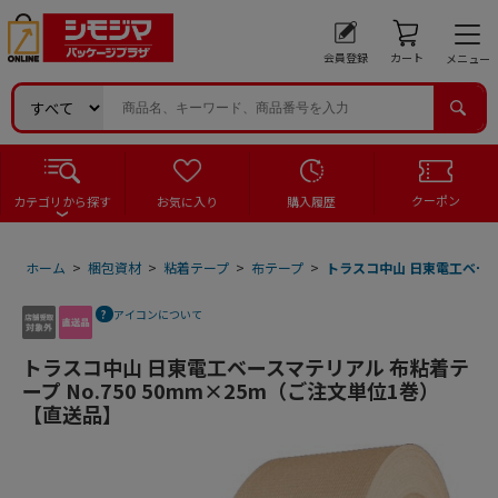
会員登録
カート
メニュー
クーポン
カテゴリから探す
お気に入り
購入履歴
ホーム
>
梱包資材
>
粘着テープ
>
布テープ
>
トラスコ中山 日東電工ベース
アイコンについて
トラスコ中山 日東電工ベースマテリアル 布粘着テ
ープ No.750 50mm×25m（ご注文単位1巻）
【直送品】