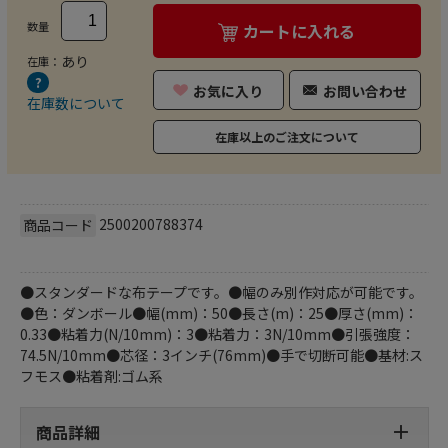
数量
カートに入れる
あり
在庫：
お気に入り
お問い合わせ
在庫数について
在庫以上のご注文について
2500200788374
商品コード
●スタンダードな布テープです。●幅のみ別作対応が可能です。
●色：ダンボール●幅(mm)：50●長さ(m)：25●厚さ(mm)：
0.33●粘着力(N/10mm)：3●粘着力：3N/10mm●引張強度：
74.5N/10mm●芯径：3インチ(76mm)●手で切断可能●基材:ス
フモス●粘着剤:ゴム系
商品詳細