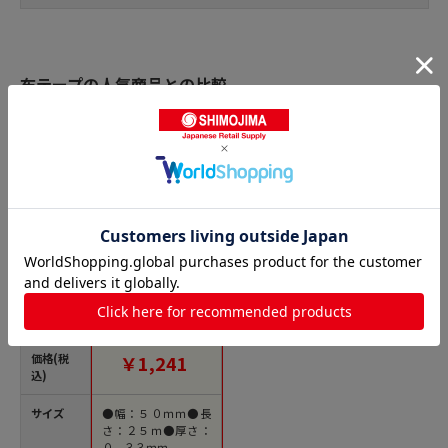
布テープの人気商品との比較
商品名
トラスコ中山 日東電
工ベースマテリアル
布粘着テープ No.750
50mm×25m（ご注
文単位1巻）【直送
価格(税
￥1,241
品】
込)
サイズ
●幅：５０ｍｍ●長
さ：２５ｍ●厚さ：
０．３３ｍｍ