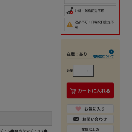
沖縄・離島配送不可
返品不可・日曜祝日指定不
可
在庫：
あり
在庫数について
数量
カートに入れる
お気に入り
お問い合わせ
在庫以上の
5●厚さ(mm)：0.2●