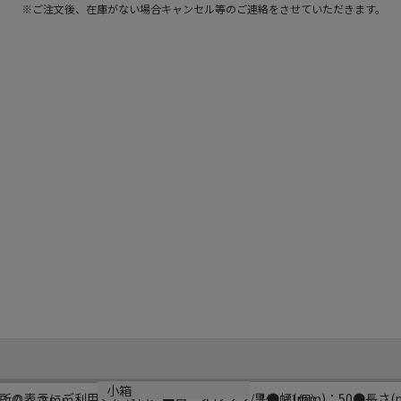
※ご注文後、在庫がない場合キャンセル等のご連絡をさせていただきます。
小箱
表示にご利用ください。●色：オレンジ/黒●幅(mm)：50●長さ(m)：
：０．２ｍｍ
1個（1個）