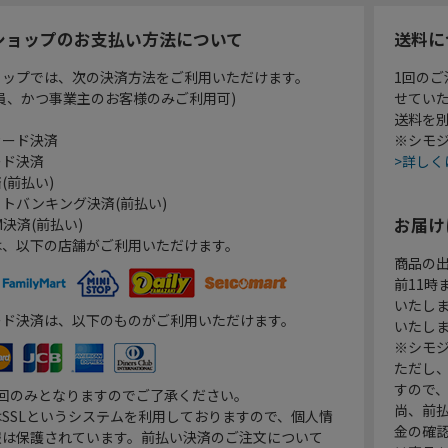
ショップのお支払い方法について
送料に
ョップでは、次の決済方法をご利用いただけます。
1回のご
員、かつ事業主のお客様のみご利用可)
せてい
送料を
カード決済
※シモジ
ード決済
>詳しく
(前払い)
トバンキング決済(前払い)
お届け
決済(前払い)
は、以下の店舗がご利用いただけます。
商品の
前11
いたし
ード決済は、以下のものがご利用いただけます。
いたし
※シモジ
ただし
すので
1回のみとなりますのでご了承ください。
尚、前
SSLというシステムを利用しておりますので、個人情
金の確
報は保護されています。前払い決済のご注文について