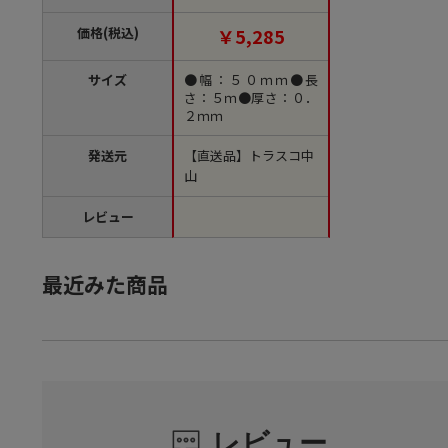
mm幅×5m（ご注文単
位1巻）【直送品】
価格(税込)
￥5,285
サイズ
●幅：５０ｍｍ●長
さ：５ｍ●厚さ：０．
２ｍｍ
発送元
【直送品】トラスコ中
山
レビュー
最近みた商品
レビュー