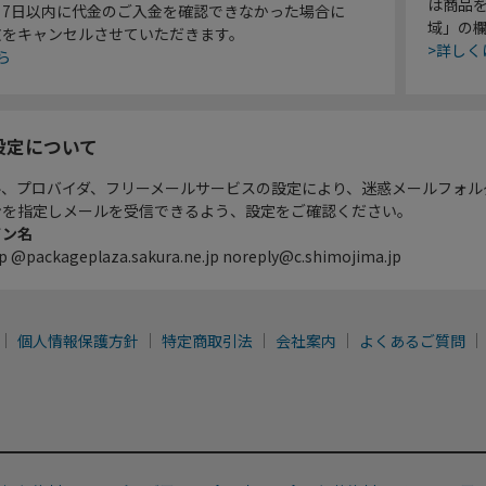
は商品
り7日以内に代金のご入金を確認できなかった場合に
域」の
文をキャンセルさせていただきます。
>詳しく
ら
設定について
ル、プロバイダ、フリーメールサービスの設定により、迷惑メールフォル
ンを指定しメールを受信できるよう、設定をご確認ください。
イン名
p @packageplaza.sakura.ne.jp noreply@c.shimojima.jp
個人情報保護方針
特定商取引法
会社案内
よくあるご質問