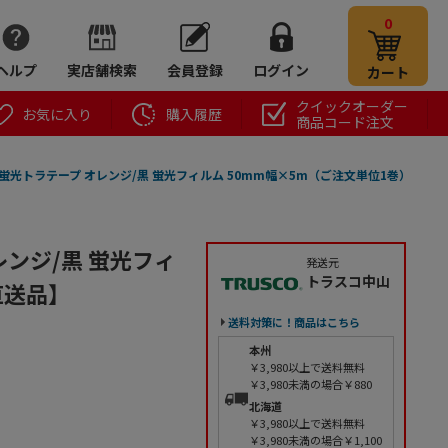
0
ヘルプ
実店舗検索
会員登録
ログイン
カート
クイックオーダー
お気に入り
購入履歴
商品コード注文
蛍光トラテープ オレンジ/黒 蛍光フィルム 50mm幅×5m（ご注文単位1巻）
レンジ/黒 蛍光フィ
発送元
トラスコ中山
直送品】
送料対策に！商品はこちら
本州
￥3,980以上で送料無料
￥3,980未満の場合￥880
北海道
￥3,980以上で送料無料
￥3,980未満の場合￥1,100