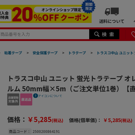
期間
限定
送料について
>
粘着テープ
>
安全保護テープ
>
トラテープ
>
トラスコ中山 ユニット 
トラスコ中山 ユニット 蛍光トラテープ オ
ルム 50mm幅×5m（ご注文単位1巻）【
アイコンについて
価格：
￥5,285
価格(個単価)：
￥5,285
(税込)
(税込)
商品コード：
2500200864191