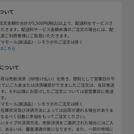
ついて
注文金額の合計が5,500円(税込)以上で、配送料をサービスさ
ただきます。配送料サービス金額未満のご注文の場合には、配
別途ご利用者様にご負担いただきます。
マモール(直送品)・シモラボのご注文は除く
はこちら
について
出荷は売掛決済（NP掛け払い）を除き、原則として営業日の午
時までにご入金または決済確認ができましたご注文は、当日発送
ます。それ以降にお受けしたご注文については翌営業日に発送
ます。
マモール(直送品)・シモラボのご注文は除く
、在庫状況及び決済方法によっては出荷が遅れる場合がありま
、なるべく日数に余裕をもってご注文ください。
払いタイプの決済方法、売掛決済をご選択された場合にはご入
認、あるいは、審査通過の後になります。また、一部の地域に