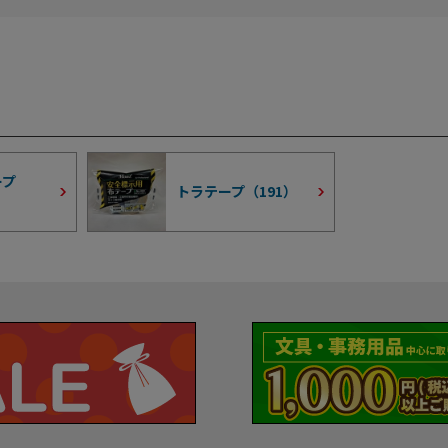
ープ
トラテープ（
191
）