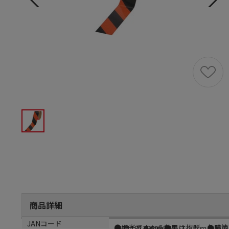
商品詳細
商品説明
サイズ
JANコード
●蛍光ですから効果は抜群。危険箇所の
●幅：５０ｍｍ●長さ：５ｍ●厚さ
4571181488155