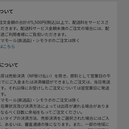
ついて
注文金額の合計が5,500円(税込)以上で、配送料をサービスさ
ただきます。配送料サービス金額未満のご注文の場合には、配
別途ご利用者様にご負担いただきます。
マモール(直送品)・シモラボのご注文は除く
はこちら
について
出荷は売掛決済（NP掛け払い）を除き、原則として営業日の午
時までにご入金または決済確認ができましたご注文は、当日発送
ます。それ以降にお受けしたご注文については翌営業日に発送
ます。
マモール(直送品)・シモラボのご注文は除く
、在庫状況及び決済方法によっては出荷が遅れる場合がありま
、なるべく日数に余裕をもってご注文ください。
払いタイプの決済方法、売掛決済をご選択された場合にはご入
認、あるいは、審査通過の後になります。また、一部の地域に