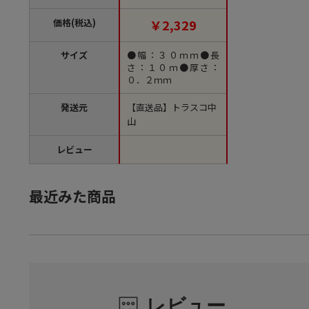
脂フイルム（ご注文単
位1巻）【直送品】
価格(税込)
￥2,329
サイズ
●幅：３０ｍｍ●長
さ：１０ｍ●厚さ：
０．２ｍｍ
発送元
【直送品】トラスコ中
山
レビュー
最近みた商品
レビュー