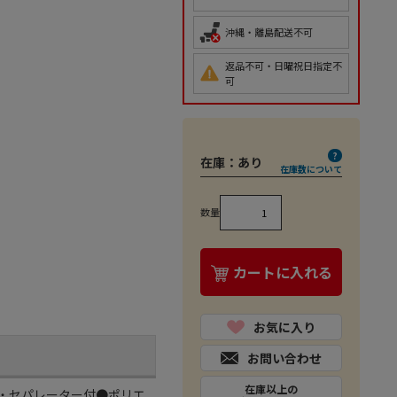
沖縄・離島配送不可
返品不可・日曜祝日指定不
可
在庫：
あり
在庫数について
数量
カートに入れる
お気に入り
お問い合わせ
在庫以上の
あり・セパレーター付●ポリエ