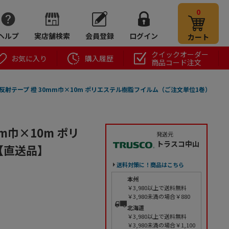
0
ヘルプ
実店舗検索
会員登録
ログイン
カート
クイックオーダー
お気に入り
購入履歴
商品コード注文
反射テープ 橙 30mm巾×10m ポリエステル樹脂フイルム（ご注文単位1巻）
m巾×10m ポリ
発送元
トラスコ中山
【直送品】
送料対策に！商品はこちら
本州
￥3,980以上で送料無料
￥3,980未満の場合￥880
北海道
￥3,980以上で送料無料
￥3,980未満の場合￥1,100