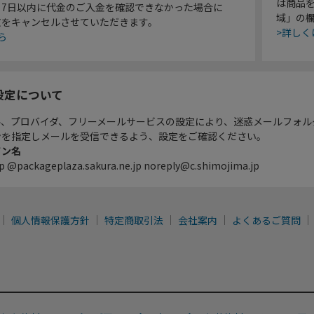
は商品
り7日以内に代金のご入金を確認できなかった場合に
域」の
文をキャンセルさせていただきます。
>詳しく
ら
設定について
ル、プロバイダ、フリーメールサービスの設定により、迷惑メールフォル
ンを指定しメールを受信できるよう、設定をご確認ください。
イン名
p @packageplaza.sakura.ne.jp noreply@c.shimojima.jp
個人情報保護方針
特定商取引法
会社案内
よくあるご質問