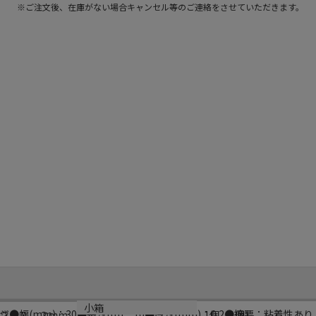
※ご注文後、在庫がない場合キャンセル等のご連絡をさせていただきます。
小箱
幅(mm)：30●長さ(m)：10●厚さ(mm)：0.2●摘要：粘着性
さ：０．２ｍｍ
1個（1個）