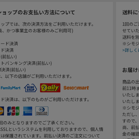
ショップのお支払い方法について
送料に
ョップでは、次の決済方法をご利用いただけます。
1回のご
員、かつ事業主のお客様のみご利用可)
せてい
送料を
カード決済
※シモジ
ード決済
>詳しく
(前払い)
トバンキング決済(前払い)
お届け
決済(前払い)
は、以下の店舗がご利用いただけます。
商品の
前11
いたし
ード決済は、以下のものがご利用いただけます。
いたし
※シモジ
ただし
すので
1回のみとなりますのでご了承ください。
尚、前
SSLというシステムを利用しておりますので、個人情
金の確
報は保護されています。前払い決済のご注文について