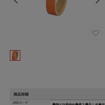
商品詳細
商品説明
サイズ
JANコード
●ライン表示に最適！●色：オレンジ●
●幅：３０ｍｍ●長さ：１０ｍ●厚
4571181533404