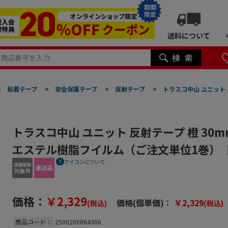
期間
限定
送料について
>
粘着テープ
>
安全保護テープ
>
反射テープ
>
トラスコ中山 ユニット 
トラスコ中山 ユニット 反射テープ 橙 30m
エステル樹脂フイルム（ご注文単位1巻）
アイコンについて
価格：
￥2,329
価格(個単価)：
￥2,329
(税込)
(税込)
商品コード：
2500200864306