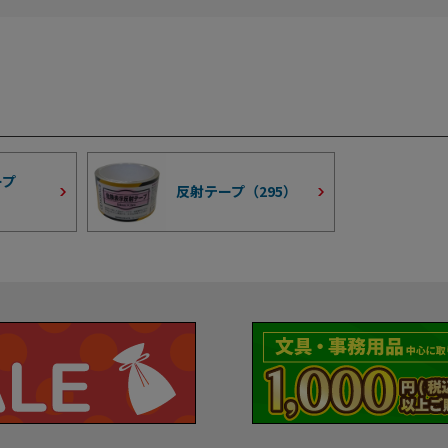
ープ
反射テープ（
295
）