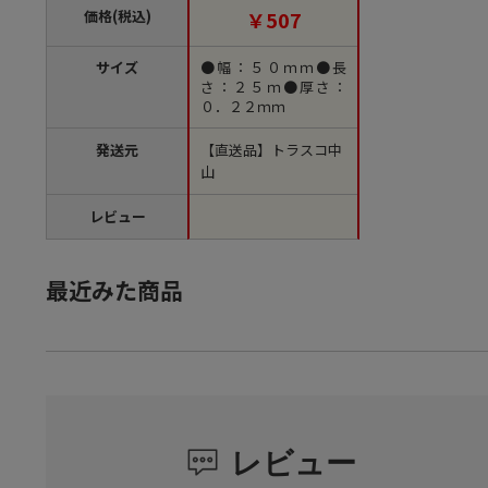
【直送品】
価格(税込)
￥507
サイズ
●幅：５０ｍｍ●長
さ：２５ｍ●厚さ：
０．２２ｍｍ
発送元
【直送品】トラスコ中
山
レビュー
最近みた商品
レビュー