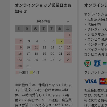
オンラインショップ営業日のお
オンライン
知らせ
オンラインシ
・売掛決済(会
・代金引換
・クレジット
・シモジマカ
・コンビニ決済
・インターネッ
・ペイジーATM
コンビニ決済
クレジットカ
＊赤色の日は、休業日となっておりま
す。ご注文、お問い合わせは年中無
お支払回数は
休、24時間受付しております。 お電
なお、弊社では
話でのお問合せ、メール返信、発送業
報に関わる情
務は営業日のみ対応させていただいて
は、注文日よ