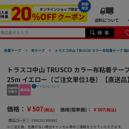
期間
限定
送料について
>
粘着テープ
>
布テープ
>
トラスコ中山 TRUSCO カラー布粘着テープ 
トラスコ中山 TRUSCO カラー布粘着テープ
25m イエロー（ご注文単位1巻）【直送品
アイコンについて
価格：
￥507
価格(個単価)：
￥507
(税込)
(税込)
商品コード：
2500201380881
※ご注文後、在庫がない場合キャンセル等のご連絡をさせていただきます。