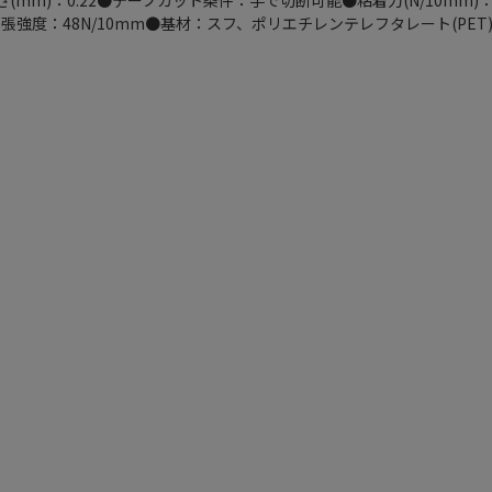
さ(mm)：0.22●テープカット条件：手で切断可能●粘着力(N/10mm)：4
/10●引張強度：48N/10mm●基材：スフ、ポリエチレンテレフタレート(P