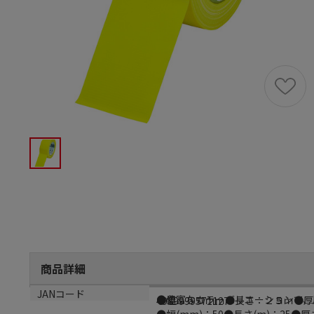
商品詳細
商品説明
サイズ
JANコード
●豊富なカラーバリエーションで、
●幅：５０ｍｍ●長さ：２５ｍ●厚
4989999571127