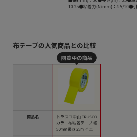
●幅(mm)：50●長さ(m)：25●厚
ｍ
10.25●粘着力(N/mm)：4.5
布テープの人気商品との比較
商品名
トラスコ中山 TRUSCO
カラー布粘着テープ 幅
50mm長さ25m イエロ
ー（ご注文単位1巻）