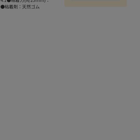
.1●粘着力(N/25mm)：
ET)●粘着剤：天然ゴム