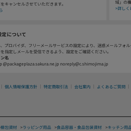
域」の
文をキャンセルさせていただきます。
>詳しく
ら
設定について
ル、プロバイダ、フリーメールサービスの設定により、迷惑メールフォル
ンを指定しメールを受信できるよう、設定をご確認ください。
イン名
p @packageplaza.sakura.ne.jp noreply@c.shimojima.jp
個人情報保護方針
特定商取引法
会社案内
よくあるご質問
>
梱包資材
>
ラッピング用品
>
食品容器・食品包装資材
>
キッチン用