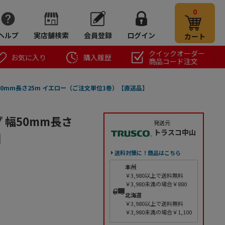
0
ヘルプ
実店舗検索
会員登録
ログイン
カート
クイックオーダー
お気に入り
購入履歴
商品コード注文
幅50mm長さ25m イエロー（ご注文単位1巻）【直送品】
 幅50mm長さ
発送元
トラスコ中山
】
送料対策に！商品はこちら
本州
￥3,980以上で送料無料
￥3,980未満の場合￥880
北海道
￥3,980以上で送料無料
￥3,980未満の場合￥1,100