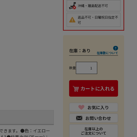
沖縄・離島配送不可
返品不可・日曜祝日指定不
可
在庫：
あり
在庫数について
数量
カートに入れる
お気に入り
お問い合わせ
在庫以上の
できます。●色：イエロー
ご注文について