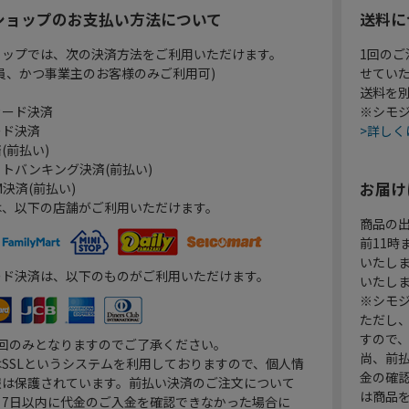
ショップのお支払い方法について
送料に
ョップでは、次の決済方法をご利用いただけます。
1回のご
員、かつ事業主のお客様のみご利用可)
せてい
送料を
カード決済
※シモジ
ード決済
>詳しく
(前払い)
トバンキング決済(前払い)
お届け
決済(前払い)
は、以下の店舗がご利用いただけます。
商品の
前11
いたし
ード決済は、以下のものがご利用いただけます。
いたし
※シモジ
ただし
すので
1回のみとなりますのでご了承ください。
尚、前
SSLというシステムを利用しておりますので、個人情
金の確
報は保護されています。前払い決済のご注文について
は商品
り7日以内に代金のご入金を確認できなかった場合に