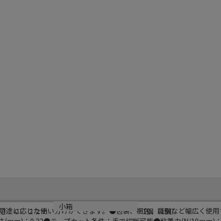
小箱
用途に応じた使い分けができます。●包装、梱包、識別など幅広く使用
さ：０．２２ｍ
1個（1個）