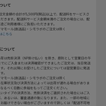
ついて
注文金額の合計が5,500円(税込)以上で、配送料をサービスさ
ただきます。配送料サービス金額未満のご注文の場合には、配
別途ご利用者様にご負担いただきます。
マモール(直送品)・シモラボのご注文は除く
はこちら
について
出荷は売掛決済（NP掛け払い）を除き、原則として営業日の午
時までにご入金または決済確認ができましたご注文は、当日発送
ます。それ以降にお受けしたご注文については翌営業日に発送
ます。
マモール(直送品)・シモラボのご注文は除く
、在庫状況及び決済方法によっては出荷が遅れる場合がありま
、なるべく日数に余裕をもってご注文ください。
払いタイプの決済方法、売掛決済をご選択された場合にはご入
認、あるいは、審査通過の後になります。また、一部の地域に
をお届けできない場合がございますので詳しくは「配送不可地