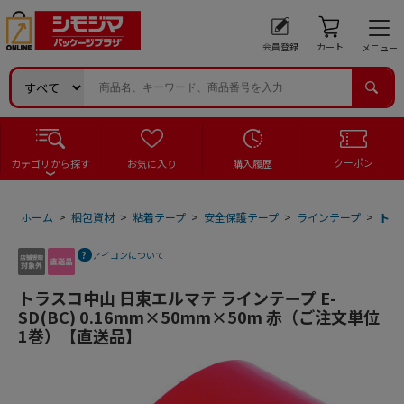
会員登録
カート
メニュー
クーポン
カテゴリから探す
お気に入り
購入履歴
ホーム
>
梱包資材
>
粘着テープ
>
安全保護テープ
>
ラインテープ
>
トラ
アイコンについて
トラスコ中山 日東エルマテ ラインテープ E-
SD(BC) 0.16mm×50mm×50m 赤（ご注文単位
1巻）【直送品】