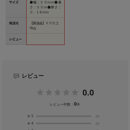
サイズ
●幅：５０ｍｍ●長
さ：５０ｍ●厚さ：
０．１６ｍｍ
発送元
【直送品】トラスコ
中山
レビュー
レビュー
0.0
0
レビュー件数：
件
★
5
(0)
★
4
(0)