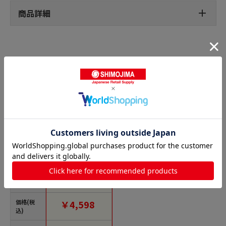
商品詳細
ラインテープの人気商品との比較
商品名
トラスコ中山 日東エ
ルマテ ラインテープ
E-SD(BC) 0.16mm×5
0mm×50m 赤（ご注
文単位1巻）【直送
価格(税
￥4,598
品】
込)