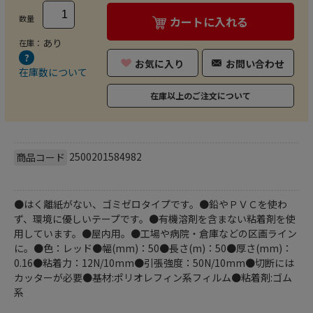
数量
カートに入れる
あり
在庫：
お気に入り
お問い合わせ
在庫数について
在庫以上のご注文について
2500201584982
商品コード
●はく離紙がない、ゴミゼロタイプです。●鉛やＰＶＣを使わ
ず、環境に優しいテープです。●有機溶剤を含まない粘着剤を使
用しています。●屋内用。●工場や病院・倉庫などの区画ライン
に。●色：レッド●幅(mm)：50●長さ(m)：50●厚さ(mm)：
0.16●粘着力：12N/10mm●引張強度：50N/10mm●切断には
カッターが必要●基材:ポリオレフィン系フィルム●粘着剤:ゴム
系