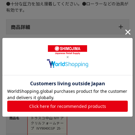
●十分な圧力を加え接着してください。●ローラーなどの治具が
有効です。
商品詳細
一般両面テープの人気商品との比較
商品名
トラスコ中山 IVY ア
クリルフォームテー
プ IVY9040CGP 25m
mx9M（ご注文単位1