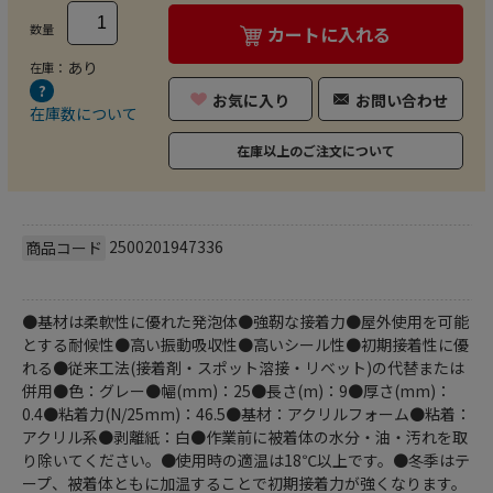
数量
カートに入れる
あり
在庫：
お気に入り
お問い合わせ
在庫数について
在庫以上のご注文について
2500201947336
商品コード
●基材は柔軟性に優れた発泡体●強靭な接着力●屋外使用を可能
とする耐候性●高い振動吸収性●高いシール性●初期接着性に優
れる●従来工法(接着剤・スポット溶接・リベット)の代替または
併用●色：グレー●幅(mm)：25●長さ(m)：9●厚さ(mm)：
0.4●粘着力(N/25mm)：46.5●基材：アクリルフォーム●粘着：
アクリル系●剥離紙：白●作業前に被着体の水分・油・汚れを取
り除いてください。●使用時の適温は18℃以上です。●冬季はテ
ープ、被着体ともに加温することで初期接着力が強くなります。