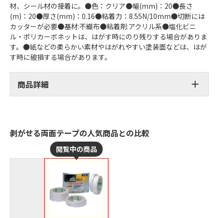
材、シール材の接着に。●色：クリア●幅(mm)：20●長さ
(m)：20●厚さ(mm)：0.16●粘着力：8.55N/10mm●切断には
カッターが必要●基材:不織布●粘着剤:アクリル系●塩化ビニ
ル・ポリカーボネットは、はがす時にのり残りする場合がありま
す。●紙などの柔らかい素材やはがれやすい塗装面などは、はが
す時に破損する場合があります。
商品詳細
剥がせる両面テープの人気商品との比較