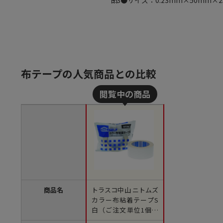
3.3●サイズ：0.23mm×50mm×
ｍ
布テープの人気商品との比較
商品名
トラスコ中山 ニトムズ
カラー布粘着テープS
白（ご注文単位1個）
【直送品】