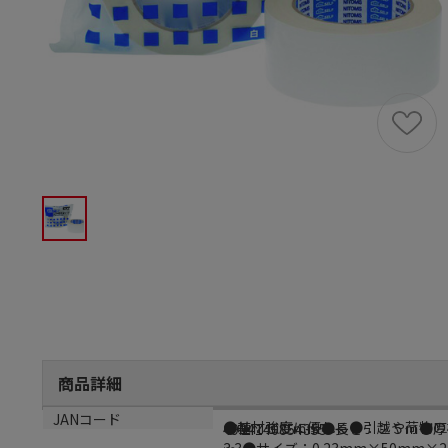
商品詳細
商品説明
サイズ
JANコード
●基材強度に優れる●引越や荷物の梱包用
●幅：５０ｍｍ●長さ：２５ｍ●厚
4904140854355