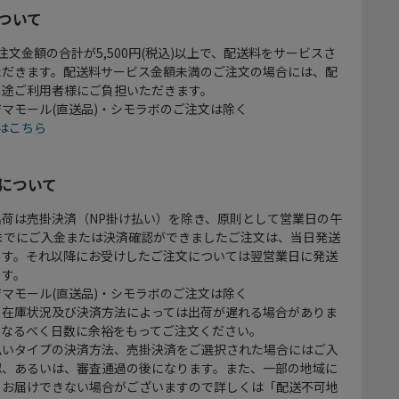
ついて
注文金額の合計が5,500円(税込)以上で、配送料をサービスさ
ただきます。配送料サービス金額未満のご注文の場合には、配
別途ご利用者様にご負担いただきます。
マモール(直送品)・シモラボのご注文は除く
はこちら
について
出荷は売掛決済（NP掛け払い）を除き、原則として営業日の午
時までにご入金または決済確認ができましたご注文は、当日発送
ます。それ以降にお受けしたご注文については翌営業日に発送
ます。
マモール(直送品)・シモラボのご注文は除く
、在庫状況及び決済方法によっては出荷が遅れる場合がありま
、なるべく日数に余裕をもってご注文ください。
払いタイプの決済方法、売掛決済をご選択された場合にはご入
認、あるいは、審査通過の後になります。また、一部の地域に
をお届けできない場合がございますので詳しくは「配送不可地