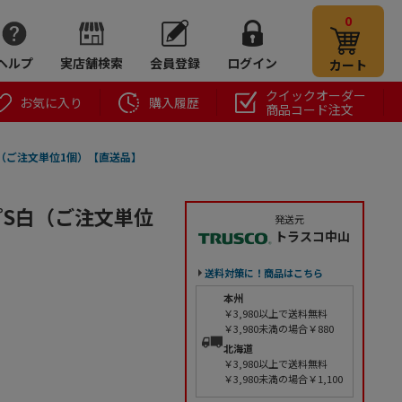
0
ヘルプ
実店舗検索
会員登録
ログイン
カート
クイックオーダー
お気に入り
購入履歴
商品コード注文
白（ご注文単位1個）【直送品】
プS白（ご注文単位
発送元
トラスコ中山
送料対策に！商品はこちら
本州
￥3,980以上で送料無料
￥3,980未満の場合￥880
北海道
￥3,980以上で送料無料
￥3,980未満の場合￥1,100