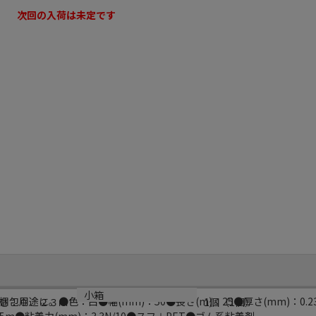
次回の入荷は未定です
小箱
途に。●色：白●幅(mm)：50●長さ(m)：25●厚さ(mm)：0.23
さ：０．２３ｍ
1個（1個）