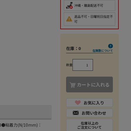
沖縄・離島配送不可
返品不可・日曜祝日指定不
可
在庫：
0
在庫数について
数量
カートに入れる
お気に入り
お問い合わせ
在庫以上の
●粘着力(N/10mm)：
ご注文について