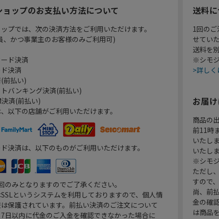
ショップのお支払い方法について
送料に
ョップでは、次の決済方法をご利用いただけます。
1回のご
員、かつ事業主のお客様のみご利用可)
せてい
送料を
カード決済
※シモジ
ード決済
>詳しく
(前払い)
トバンキング決済(前払い)
お届け
決済(前払い)
は、以下の店舗がご利用いただけます。
商品の
前11
いたし
ード決済は、以下のものがご利用いただけます。
いたし
※シモジ
ただし
すので
1回のみとなりますのでご了承ください。
尚、前
SSLというシステムを利用しておりますので、個人情
金の確
報は保護されています。前払い決済のご注文について
は商品
り7日以内に代金のご入金を確認できなかった場合に