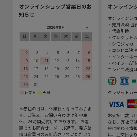
オンラインショップ営業日のお
オンライン
知らせ
オンラインシ
・売掛決済(会
・代金引換
・クレジット
・シモジマカ
・コンビニ決済
・インターネッ
・ペイジーATM
コンビニ決済
クレジットカ
＊赤色の日は、休業日となっておりま
す。ご注文、お問い合わせは年中無
お支払回数は
休、24時間受付しております。 お電
なお、弊社では
話でのお問合せ、メール返信、発送業
報に関わる情
務は営業日のみ対応させていただいて
は、注文日よ