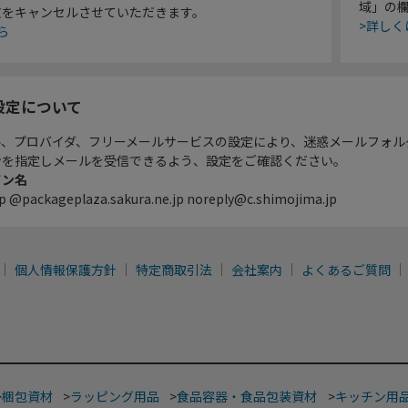
域」の
文をキャンセルさせていただきます。
>詳しく
ら
設定について
ル、プロバイダ、フリーメールサービスの設定により、迷惑メールフォル
ンを指定しメールを受信できるよう、設定をご確認ください。
イン名
p @packageplaza.sakura.ne.jp noreply@c.shimojima.jp
個人情報保護方針
特定商取引法
会社案内
よくあるご質問
>
梱包資材
>
ラッピング用品
>
食品容器・食品包装資材
>
キッチン用