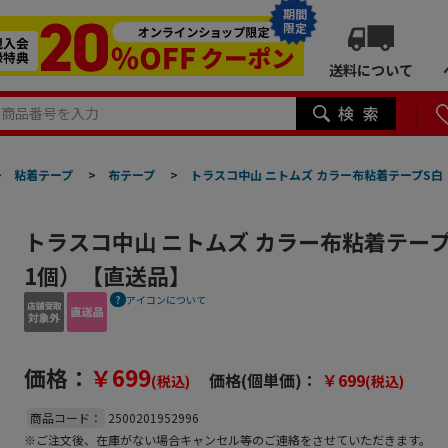
期間
限定
送料について
>
粘着テープ
>
布テープ
>
トラスコ中山 ニトムズ カラー布粘着テープS
トラスコ中山 ニトムズ カラー布粘着テー
1個）【直送品】
アイコンについて
価格：
￥699
価格(個単価)：
￥699
(税込)
(税込)
商品コード：
2500201952996
※ご注文後、在庫がない場合キャンセル等のご連絡をさせていただきます。