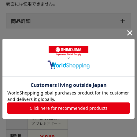
表面には使用できません。
商品詳細
強力両面テープの人気商品との比較
商品名
トラスコ中山 3M スコ
ッチ 超強力両面テー
プ プレミアゴールド
スーパー多用途 粗面
用 25mm×1m（ご注
価格(税
￥840