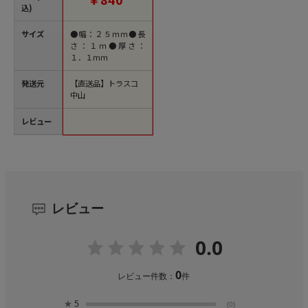
文単位1巻）【直送
込)
品】
サイズ
●幅：２５ｍｍ●長
さ：１ｍ●厚さ：
１．１ｍｍ
発送元
【直送品】トラスコ
中山
レビュー
レビュー
0.0
0
レビュー件数：
件
★
5
(0)