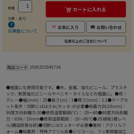
数量
カートに入れる
あり
在庫：
お気に入り
お問い合わせ
在庫数について
在庫以上のご注文について
2500202045734
商品コード
●粗面にも使用可能です。●木、金属、塩化ビニール、プラスチ
ック、軟質塩化ビニールやベニヤ・タイルなどの粗面に。●色：
グレー●幅(mm)：25●長さ(m)：1●厚さ(mm)：1.1●テープカ
ット条件：切断にははさみ/カッタ-が必要●粘着力(N/10mm)：
90度方向剥離力:30●使用温度範囲(℃)：-20～80●90度方向剥離
力：65N／10mm●使用温度範囲：-20～80℃●JIS規格
1種レベ
ル(構造用接合部)●切断にはカッターが必要●基材：アクリルフ
ォーム●粘着剤：特殊アクリル系●シリコーン、フッ素樹脂加工