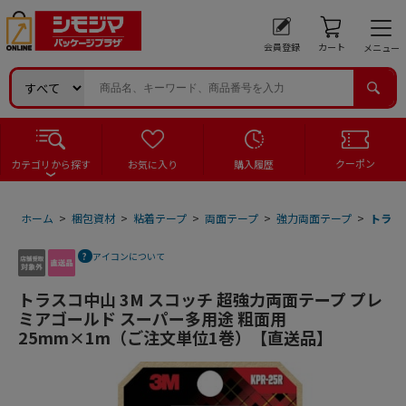
会員登録
カート
メニュー
クーポン
カテゴリから探す
お気に入り
購入履歴
ホーム
>
梱包資材
>
粘着テープ
>
両面テープ
>
強力両面テープ
>
トラス
アイコンについて
トラスコ中山 3M スコッチ 超強力両面テープ プレ
ミアゴールド スーパー多用途 粗面用
25mm×1m（ご注文単位1巻）【直送品】