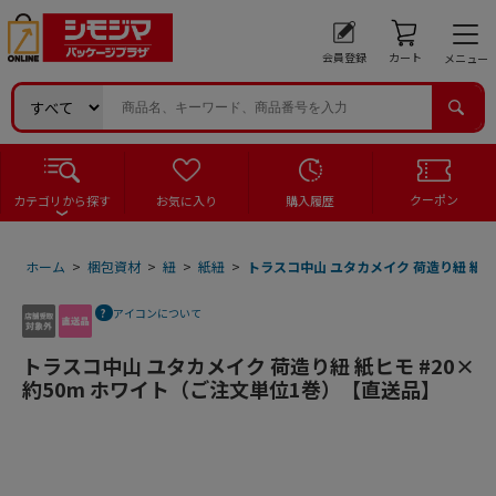
会員登録
カート
メニュー
クーポン
カテゴリから探す
お気に入り
購入履歴
ホーム
>
梱包資材
>
紐
>
紙紐
>
トラスコ中山 ユタカメイク 荷造り紐 紙ヒ
アイコンについて
トラスコ中山 ユタカメイク 荷造り紐 紙ヒモ #20×
約50m ホワイト（ご注文単位1巻）【直送品】