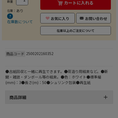
数量
カートに入れる
あり
在庫：
お気に入り
お問い合わせ
在庫数について
在庫以上のご注文について
2500202160352
商品コード
●古紙回収と一緒に再生できます。●荷造り用結束など。●新
聞・雑誌・ダンボール等の結束。●色：ホワイト●標準幅
(mm)：3●長さ(m)：50●シュリンク包装●再生紙
商品詳細