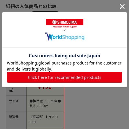
紙紐の人気商品との比較
商品名
トラスコ中山 ユタカ
メイク 荷造り紐 紙ヒ
モ #20×約50m ホワ
イト（ご注文単位1
巻）【直送品】
価格(税
￥731
込)
サイズ
●標準幅：３ｍｍ●
長さ：５０ｍ
発送元
【直送品】トラスコ
中山