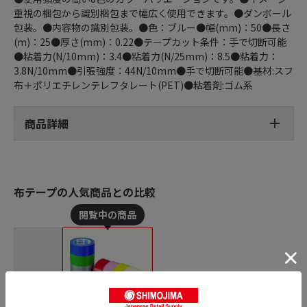
重視の梱包から識別梱包まで幅広く使用できます。●ダンボール
包装。●内容物の識別包装。●色：ブルー●幅(mm)：50●長さ
(m)：25●厚さ(mm)：0.22●テープカット条件：手で切断可能
●粘着力(N/10mm)：3.4●粘着力(N/25mm)：8.5●粘着力：
3.8N/10mm●引張強度：44N/10mm●手で切断可能●基材:スフ
布＋ポリエチレンテレフタレート(PET)●粘着剤:ゴム系
商品詳細
布テープの人気商品との比較