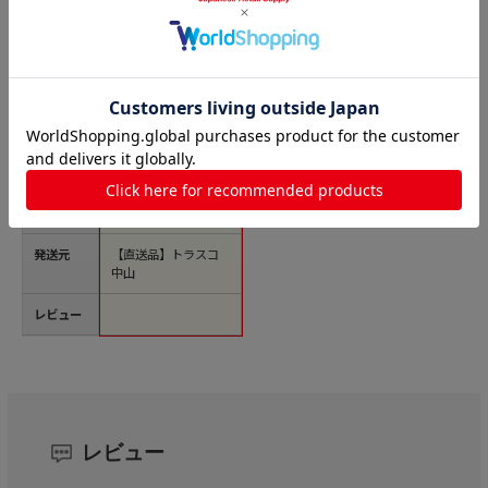
商品名
トラスコ中山 積水 布
テープNo.600Vカラ
ー 青（ご注文単位1
巻）【直送品】
価格(税
￥783
込)
サイズ
●幅：５０ｍｍ●長
さ：２５ｍ●厚さ：
０．２２ｍｍ
発送元
【直送品】トラスコ
中山
レビュー
レビュー