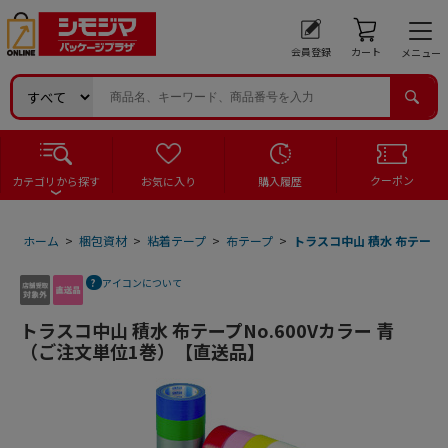
会員登録
カート
メニュー
クーポン
カテゴリから探す
お気に入り
購入履歴
ホーム
>
梱包資材
>
粘着テープ
>
布テープ
>
トラスコ中山 積水 布テープN
アイコンについて
トラスコ中山 積水 布テープNo.600Vカラー 青
（ご注文単位1巻）【直送品】