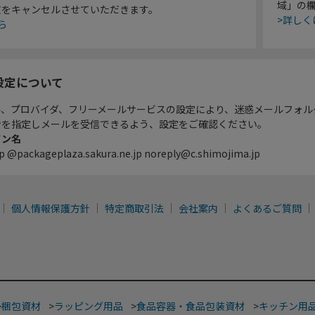
域」の
文をキャンセルさせていただきます。
>詳しく
ら
設定について
ル、プロバイダ、フリーメールサービスの設定により、迷惑メールフォル
ンを指定しメールを受信できるよう、設定をご確認ください。
イン名
p @packageplaza.sakura.ne.jp noreply@c.shimojima.jp
個人情報保護方針
特定商取引法
会社案内
よくあるご質問
>
梱包資材
>
ラッピング用品
>
食品容器・食品包装資材
>
キッチン用