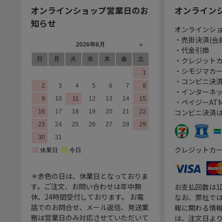
オンラインショップ営業日のお
オンライン
知らせ
オンラインシ
・売掛決済(会
・代金引換
・クレジット
・シモジマカ
・コンビニ決済
・インターネッ
・ペイジーATM
コンビニ決済
クレジットカ
＊赤色の日は、休業日となっておりま
す。ご注文、お問い合わせは年中無
お支払回数は
休、24時間受付しております。 お電
なお、弊社では
話でのお問合せ、メール返信、発送業
報に関わる情
務は営業日のみ対応させていただいて
は、注文日よ