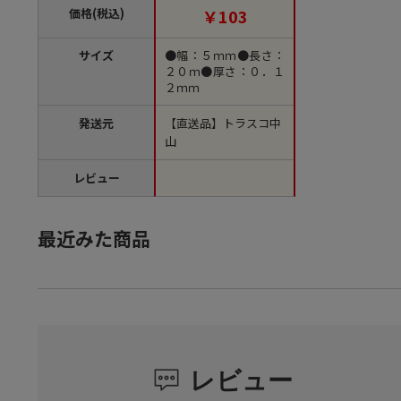
価格(税込)
￥103
サイズ
●幅：５ｍｍ●長さ：
２０ｍ●厚さ：０．１
２ｍｍ
発送元
【直送品】トラスコ中
山
レビュー
最近みた商品
レビュー