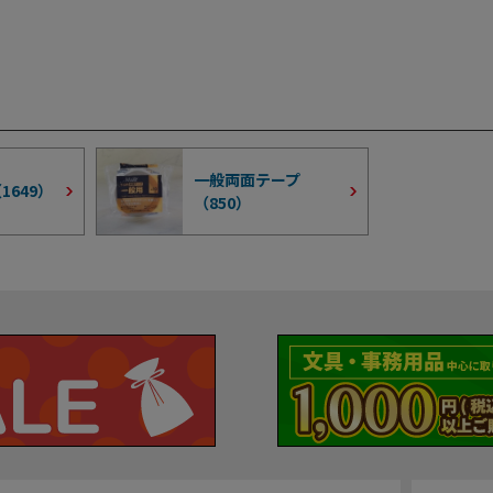
一般両面テープ
（
1649
）
（
850
）