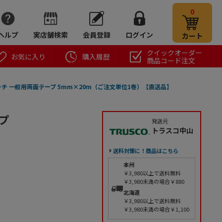
0
ヘルプ
実店舗検索
会員登録
ログイン
カート
クイックオーダー
お気に入り
購入履歴
商品コード注文
ッチ 一般用両面テープ 5mm×20m（ご注文単位1巻）【直送品】
プ
発送元
トラスコ中山
送料対策に！商品はこちら
本州
￥3,980以上で送料無料
￥3,980未満の場合￥880
北海道
￥3,980以上で送料無料
￥3,980未満の場合￥1,100