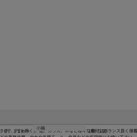
小箱
ク(PP、PEを除く)、紙、ガラス、木など様々な素材にバランス良く接
：０．１２ｍｍ
1個（1個）