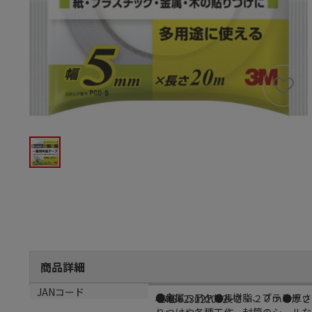
商品詳細
商品説明
サイズ
JANコード
●金属、アクリル樹脂、プラスチッ
●幅：５ｍｍ●長さ：２０ｍ●厚さ
4548623121062