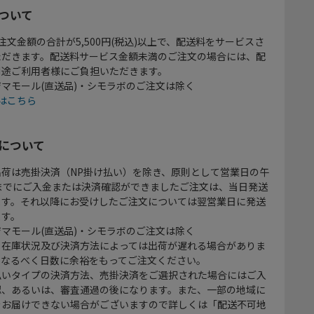
ついて
注文金額の合計が5,500円(税込)以上で、配送料をサービスさ
ただきます。配送料サービス金額未満のご注文の場合には、配
別途ご利用者様にご負担いただきます。
マモール(直送品)・シモラボのご注文は除く
はこちら
について
出荷は売掛決済（NP掛け払い）を除き、原則として営業日の午
時までにご入金または決済確認ができましたご注文は、当日発送
ます。それ以降にお受けしたご注文については翌営業日に発送
ます。
マモール(直送品)・シモラボのご注文は除く
、在庫状況及び決済方法によっては出荷が遅れる場合がありま
、なるべく日数に余裕をもってご注文ください。
払いタイプの決済方法、売掛決済をご選択された場合にはご入
認、あるいは、審査通過の後になります。また、一部の地域に
をお届けできない場合がございますので詳しくは「配送不可地