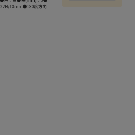
色：白●幅(mm)：5●
2N/10mm●180度方向