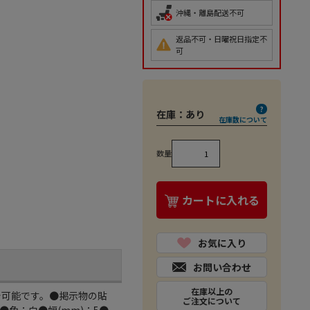
沖縄・離島配送不可
返品不可・日曜祝日指定不
可
在庫：
あり
在庫数について
数量
カートに入れる
お気に入り
お問い合わせ
在庫以上の
着可能です。●掲示物の貼
ご注文について