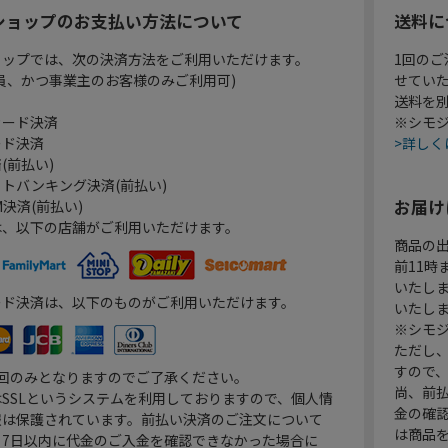
ショップのお支払い方法について
送料に
ョップでは、次の決済方法をご利用いただけます。
1回のご
員、かつ事業主のお客様のみご利用可)
せてい
送料を
カード決済
※シモジ
ード決済
>詳しく
(前払い)
トバンキング決済(前払い)
お届け
決済(前払い)
は、以下の店舗がご利用いただけます。
商品の
前11
いたし
ード決済は、以下のものがご利用いただけます。
いたし
※シモジ
ただし
すので
1回のみとなりますのでご了承ください。
尚、前
SSLというシステムを利用しておりますので、個人情
金の確
報は保護されています。前払い決済のご注文について
は商品
り7日以内に代金のご入金を確認できなかった場合に