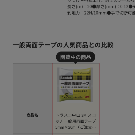
りつけや各種工作、封筒のシールな
長さ(m)：20●厚さ(mm)：0.1
剥離力：22N/10mm●手で切断
一般両面テープの人気商品との比較
商品名
トラスコ中山 3M スコ
ッチ 一般用両面テープ
5mm×20m（ご注文単
位1巻）【直送品】