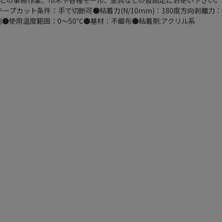
どの事務作業、巾木や各種モール、金具などの仮固定にお使い下さい。●
2●テープカット条件：手で切断可●粘着力(N/10mm)：180度方向剥離力：2
可能●使用温度範囲：0～50℃●基材：不織布●粘着剤:アクリル系