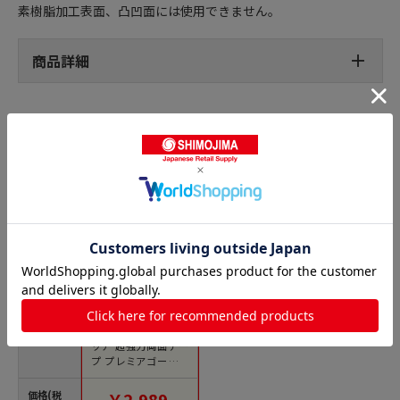
素樹脂加工表面、凸凹面には使用できません。
商品詳細
強力両面テープの人気商品との比較
商品名
トラスコ中山 3M スコ
ッチ 超強力両面テー
プ プレミアゴールド
スーパー多用途 15m
m×10m（ご注文単
価格(税
￥2,989