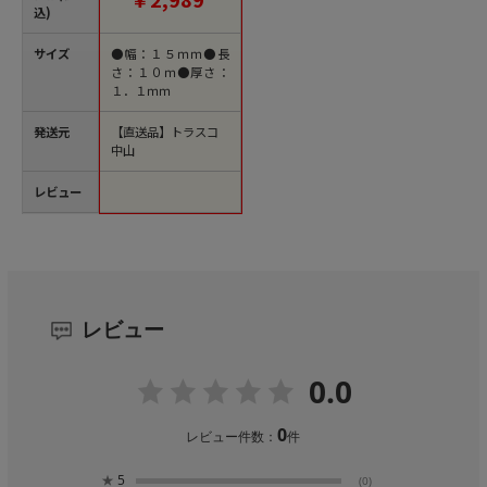
位1巻）【直送品】
込)
サイズ
●幅：１５ｍｍ●長
さ：１０ｍ●厚さ：
１．１ｍｍ
発送元
【直送品】トラスコ
中山
レビュー
レビュー
0.0
0
レビュー件数：
件
★
5
(0)