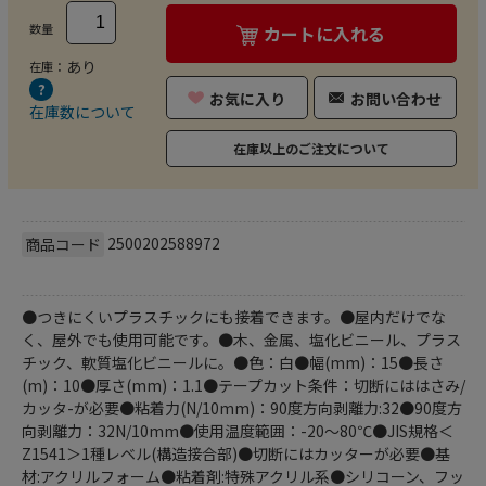
数量
カートに入れる
あり
在庫：
お気に入り
お問い合わせ
在庫数について
在庫以上のご注文について
2500202588972
商品コード
●つきにくいプラスチックにも接着できます。●屋内だけでな
く、屋外でも使用可能です。●木、金属、塩化ビニール、プラス
チック、軟質塩化ビニールに。●色：白●幅(mm)：15●長さ
(m)：10●厚さ(mm)：1.1●テープカット条件：切断にははさみ/
カッタ-が必要●粘着力(N/10mm)：90度方向剥離力:32●90度方
向剥離力：32N/10mm●使用温度範囲：-20～80℃●JIS規格＜
Z1541＞1種レベル(構造接合部)●切断にはカッターが必要●基
材:アクリルフォーム●粘着剤:特殊アクリル系●シリコーン、フッ