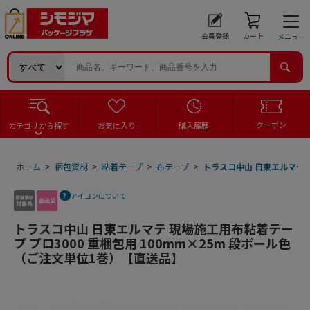
会員登録
カート
メニュー
クーポン
カテゴリから探す
お気に入り
購入履歴
ホーム
>
梱包資材
>
粘着テープ
>
布テープ
>
トラスコ中山 日東エルマテ 
アイコンについて
トラスコ中山 日東エルマテ 現場施工用布粘着テー
プ プロ3000 重梱包用 100mm×25m 段ボール色
（ご注文単位1巻）【直送品】