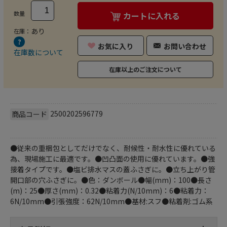
数量
カートに入れる
あり
在庫：
お気に入り
お問い合わせ
在庫数について
在庫以上のご注文について
2500202596779
商品コード
●従来の重梱包としてだけでなく、耐候性・耐水性に優れている
為、現場施工に最適です。●凹凸面の使用に優れています。●強
接着タイプです。●塩ビ排水マスの蓋ふさぎに。●立ち上がり管
開口部の穴ふさぎに。●色：ダンボール●幅(mm)：100●長さ
(m)：25●厚さ(mm)：0.32●粘着力(N/10mm)：6●粘着力：
6N/10mm●引張強度：62N/10mm●基材:スフ●粘着剤:ゴム系