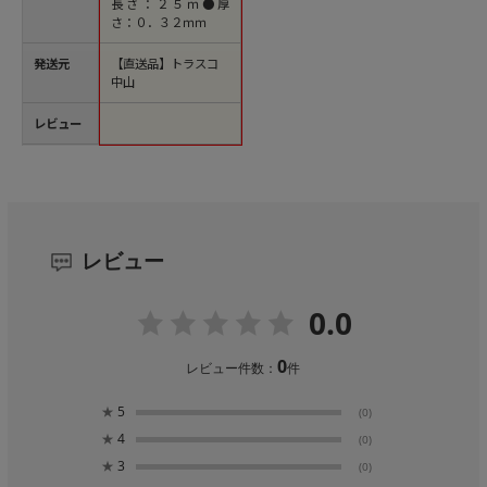
長さ：２５ｍ●厚
さ：０．３２ｍｍ
発送元
【直送品】トラスコ
中山
レビュー
レビュー
0.0
0
レビュー件数：
件
★
5
(0)
★
4
(0)
★
3
(0)