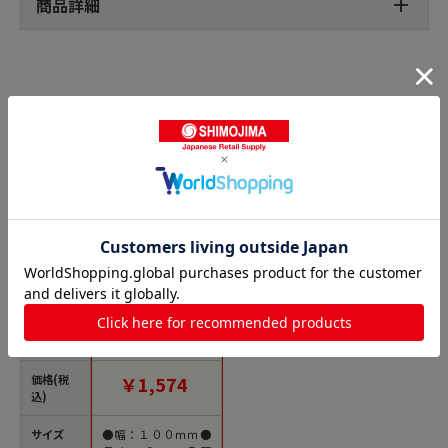
商品詳細
布テープの人気商品との比較
商品名
トラスコ中山 日東エ
ルマテ 現場施工用布
粘着テープ プロ3000
重梱包用 100mm×2
5m 段ボール色（ご注
価格(税
￥1,574
文単位1巻）【直送
込)
品】
サイズ
●幅：１００ｍｍ●