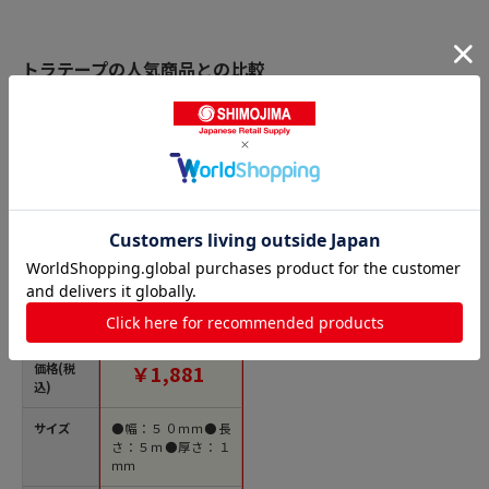
トラテープの人気商品との比較
商品名
トラスコ中山 カーボ
ーイ すべり止めテー
プザラザラ ブラック/
イエロー（ご注文単
位1巻）【直送品】
価格(税
￥1,881
込)
サイズ
●幅：５０ｍｍ●長
さ：５ｍ●厚さ：１
ｍｍ