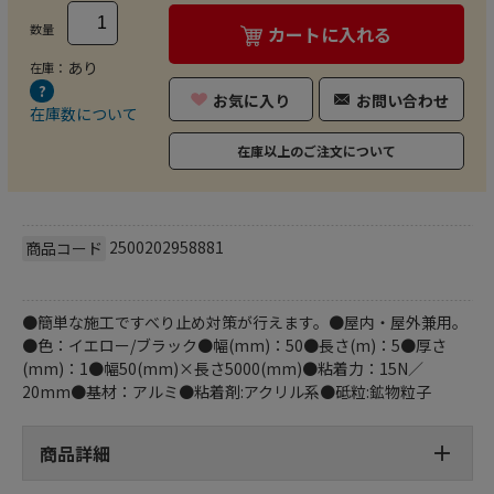
数量
カートに入れる
あり
在庫：
お気に入り
お問い合わせ
在庫数について
在庫以上のご注文について
2500202958881
商品コード
●簡単な施工ですべり止め対策が行えます。●屋内・屋外兼用。
●色：イエロー/ブラック●幅(mm)：50●長さ(m)：5●厚さ
(mm)：1●幅50(mm)×長さ5000(mm)●粘着力：15N／
20mm●基材：アルミ●粘着剤:アクリル系●砥粒:鉱物粒子
商品詳細