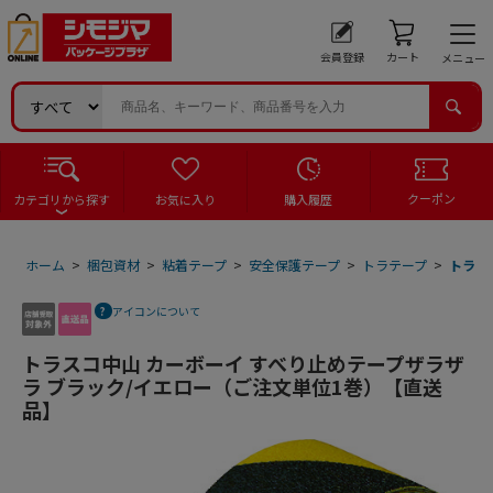
会員登録
カート
メニュー
クーポン
カテゴリから探す
お気に入り
購入履歴
ホーム
>
梱包資材
>
粘着テープ
>
安全保護テープ
>
トラテープ
>
トラス
アイコンについて
トラスコ中山 カーボーイ すべり止めテープザラザ
ラ ブラック/イエロー（ご注文単位1巻）【直送
品】