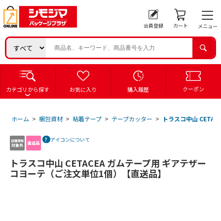
会員登録
カート
メニュー
クーポン
カテゴリから探す
お気に入り
購入履歴
ホーム
>
梱包資材
>
粘着テープ
>
テープカッター
>
トラスコ中山 CETA
アイコンについて
トラスコ中山 CETACEA ガムテープ用 ギアテザー
コヨーテ（ご注文単位1個）【直送品】