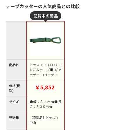
テープカッターの人気商品との比較
商品名
トラスコ中山 CETACE
A ガムテープ用 ギア
テザー コヨーテ（ご
注文単位1個）【直送
品】
価格(税
￥5,852
込)
サイズ
●幅：３５ｍｍ●長
さ：３００ｍｍ
発送元
【直送品】トラスコ
中山