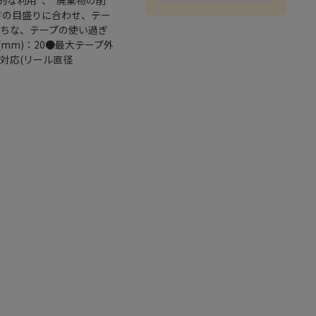
的な利用”、”廃棄物の削
さの目盛りに合わせ、テー
がちな、テープの使い過ぎ
m)：20●最大テープ外
両対応(リール直径