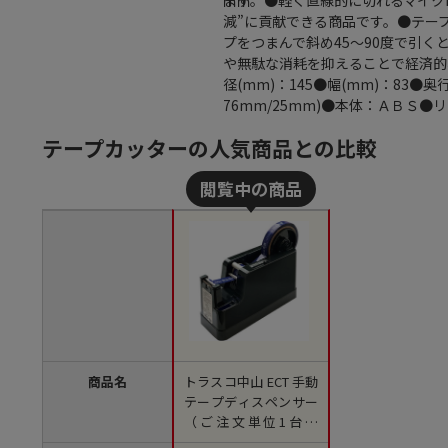
ます。●軽く直線的に切れるマイク
ｍｍ
減”に貢献できる商品です。●テー
プをつまんで斜め45～90度で引
や無駄な消耗を抑えることで経済的
径(mm)：145●幅(mm)：83●
76mm/25mm)●本体：ＡＢＳ
テープカッターの人気商品との比較
商品名
トラスコ中山 ECT 手動
テープディスペンサー
（ご注文単位1台）
【直送品】