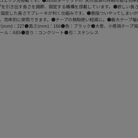
ロエッジ刃搭載です。●SDGsターゲットの”天然資源の持続可能な効率
プを引き出す長さを調節、固定する機構を搭載しています。●欲しい長
くと設定した長さでブレーキが利く仕組みです。●普段ついやってしまい
、効率的に使用できます。●テープの無駄使い軽減に。●最大テープ幅(m
奥行(mm)：227●高さ(mm)：166●色：ブラック●大巻、小巻両テープ
●リール：ABS●重り：コンクリート●刃：ステンレス