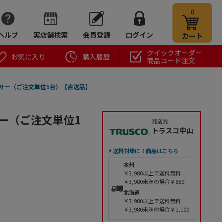
0
ヘルプ
実店舗検索
会員登録
ログイン
カート
クイックオーダー
お気に入り
購入履歴
商品コード注文
ンサー（ご注文単位1台）【直送品】
サー（ご注文単位1
発送元
トラスコ中山
送料対策に！商品はこちら
本州
￥3,980以上で送料無料
￥3,980未満の場合￥880
北海道
￥3,980以上で送料無料
￥3,980未満の場合￥1,100