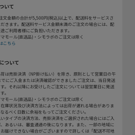
ついて
注文金額の合計が5,500円(税込)以上で、配送料をサービスさ
ただきます。配送料サービス金額未満のご注文の場合には、配
別途ご利用者様にご負担いただきます。
マモール(直送品)・シモラボのご注文は除く
はこちら
について
出荷は売掛決済（NP掛け払い）を除き、原則として営業日の午
時までにご入金または決済確認ができましたご注文は、当日発送
ます。それ以降にお受けしたご注文については翌営業日に発送
ます。
マモール(直送品)・シモラボのご注文は除く
、在庫状況及び決済方法によっては出荷が遅れる場合がありま
、なるべく日数に余裕をもってご注文ください。
払いタイプの決済方法、売掛決済をご選択された場合にはご入
認、あるいは、審査通過の後になります。また、一部の地域に
をお届けできない場合がございますので詳しくは「配送不可地