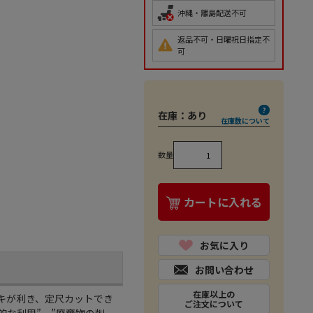
沖縄・離島配送不可
返品不可・日曜祝日指定不
可
在庫：
あり
在庫数について
数量
カートに入れる
お気に入り
お問い合わせ
在庫以上の
キが利き、定尺カットでき
ご注文について