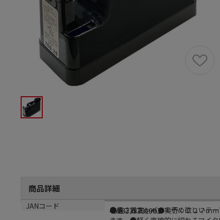
商品詳細
商品説明
サイズ
JANコード
●長さ設定レバーで予め欲しいテー
●幅：８３ｍｍ●奥行：２２７ｍｍ
4573335381961