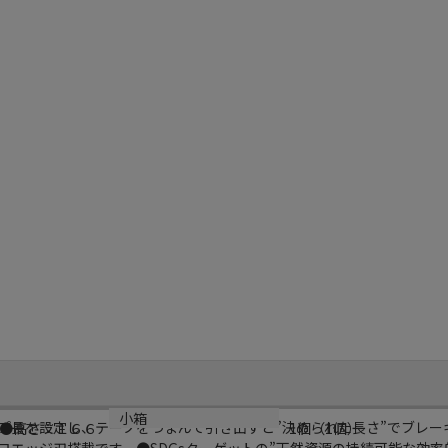
小箱
プ長を設定し、テープをつまんで引き出すと”決められた長さ”でブレー
●高さ：１６６
1個（1個）