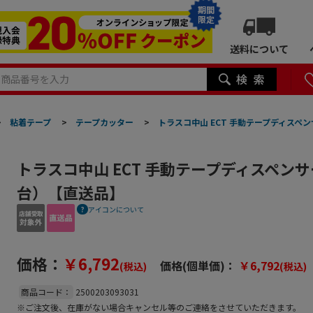
期間
限定
送料について
>
粘着テープ
>
テープカッター
>
トラスコ中山 ECT 手動テープディスペ
トラスコ中山 ECT 手動テープディスペン
台）【直送品】
アイコンについて
価格：
￥6,792
価格(個単価)：
￥6,792
(税込)
(税込)
商品コード：
2500203093031
※ご注文後、在庫がない場合キャンセル等のご連絡をさせていただきます。