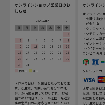
オンラインショップ営業日のお
オンライン
知らせ
オンラインシ
・売掛決済(会
・代金引換
・クレジット
・シモジマカ
・コンビニ決済
・インターネッ
・ペイジーATM
コンビニ決済
クレジットカ
＊赤色の日は、休業日となっておりま
す。ご注文、お問い合わせは年中無
お支払回数は
休、24時間受付しております。 お電
なお、弊社では
話でのお問合せ、メール返信、発送業
報に関わる情
務は営業日のみ対応させていただいて
は、注文日よ