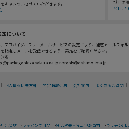
域」の
文をキャンセルさせていただきます。
>詳しく
ら
設定について
ル、プロバイダ、フリーメールサービスの設定により、迷惑メールフォル
ンを指定しメールを受信できるよう、設定をご確認ください。
イン名
p @packageplaza.sakura.ne.jp noreply@c.shimojima.jp
個人情報保護方針
特定商取引法
会社案内
よくあるご質問
>
梱包資材
>
ラッピング用品
>
食品容器・食品包装資材
>
キッチン用