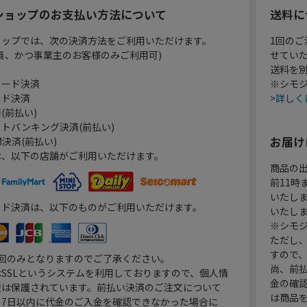
ショップのお支払い方法について
送料に
ョップでは、次の決済方法をご利用いただけます。
1回のご
員、かつ事業主のお客様のみご利用可)
せてい
送料を
カード決済
※シモジ
ード決済
>詳しく
(前払い)
トバンキング決済(前払い)
お届け
決済(前払い)
は、以下の店舗がご利用いただけます。
商品の
前11
いたし
ード決済は、以下のものがご利用いただけます。
いたし
※シモジ
ただし
すので
1回のみとなりますのでご了承ください。
尚、前
SSLというシステムを利用しておりますので、個人情
金の確
報は保護されています。前払い決済のご注文について
は商品
り7日以内に代金のご入金を確認できなかった場合に