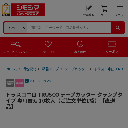
会員登録
カート
メニュー
クーポン
カテゴリから探す
お気に入り
購入履歴
ホーム
>
梱包資材
>
粘着テープ
>
テープカッター
>
トラスコ中山 TRUS
アイコンについて
トラスコ中山 TRUSCO テープカッター クランプタ
イプ 専用替刃 10枚入（ご注文単位1袋）【直送
品】