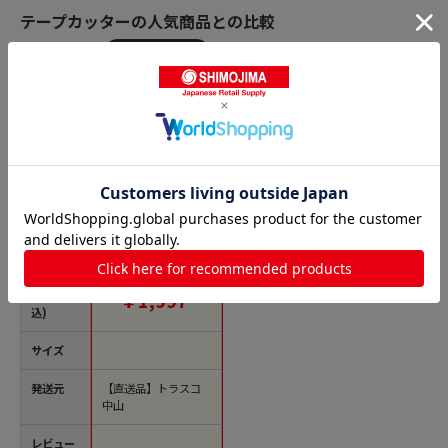
テープカッターの人気商品との比較
商品名
トラスコ中山 TRUSC
O テープカッター ク
ランプタイプ 専用替
刃 10枚入（ご注文単
位1袋）【直送品】
価格(税
￥1,997
込)
サイズ
発送元
【直送品】トラスコ
中山
レビュー