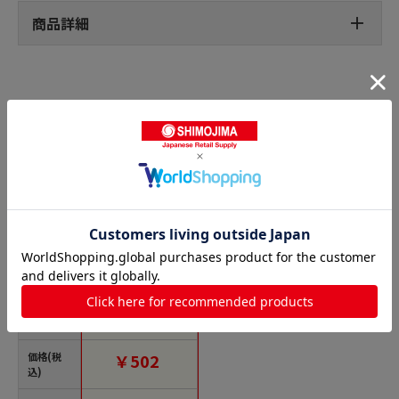
商品詳細
トーションビットの人気商品との比較
商品名
トラスコ中山 サンフ
ラッグ トーションビ
ット テーパースリムX
ビット #3×65mm (2
本入)（ご注文単位1パ
価格(税
￥502
ック）【直送品】
込)