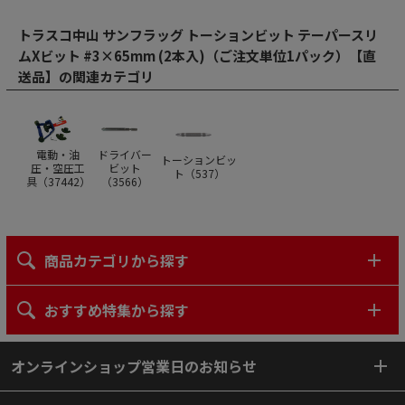
トラスコ中山 サンフラッグ トーションビット テーパースリ
ムXビット #3×65mm (2本入)（ご注文単位1パック）【直
送品】の関連カテゴリ
電動・油
ドライバー
トーションビッ
圧・空圧工
ビット
ト（
537
）
具（
37442
）
（
3566
）
商品カテゴリから探す
おすすめ特集から探す
オンラインショップ営業日のお知らせ