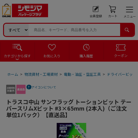
会員登録
カート
メニュー
クーポン
カテゴリから探す
お気に入り
購入履歴
ホーム
>
物流資材・工場資材
>
電動・油圧・空圧工具
>
ドライバービット
アイコンについて
トラスコ中山 サンフラッグ トーションビット テー
パースリムXビット #3×65mm (2本入)（ご注文
単位1パック）【直送品】