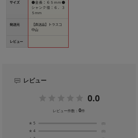
サイズ
●全長：６５ｍｍ●
シャンク径：６．３
５ｍｍ
発送元
【直送品】トラスコ
中山
レビュー
レビュー
0.0
0
レビュー件数：
件
★
5
(0)
★
4
(0)