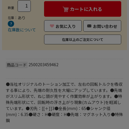
数量
カートに入れる
あり
在庫：
お気に入り
お問い合わせ
在庫数について
在庫以上のご注文について
2500203459462
商品コード
●当社オリジナルのトーション加工で、左右の回転トルクを吸収
する事により、先端の耐久性を大幅にアップしています。●先端
がスリム形状で、ねじ頭が見やすく作業効率が上がります。●特
殊先端形状にて、回転時の浮き上がり現象(カムアウト)を軽減し
ています。●刃先：[[＋]]3●全長(mm)：65●シャンク径
(mm)：6.35●硬さ：H●硬度：H●先端：マグネット入り●特殊
鋼