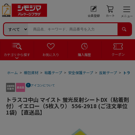
会員登録
カート
メニュー
クーポン
カテゴリから探す
お気に入り
購入履歴
ホーム
>
梱包資材
>
粘着テープ
>
安全保護テープ
>
反射テープ
>
トラスコ
アイコンについて
トラスコ中山 マイスト 蛍光反射シートDX（粘着剤
付） イエロー（5枚入り） 556-2918 (ご注文単位
1袋) 【直送品】