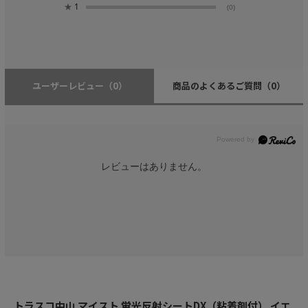
★
1
(0)
ユーザーレビュー
（0）
商品のよくあるご質問
（0）
レビューはありません。
トラスコ中山 マイスト 蛍光反射シートDX（粘着剤付） イエ