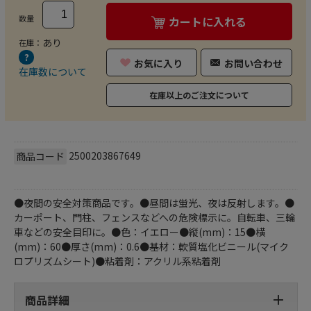
数量
カートに入れる
あり
在庫：
お気に入り
お問い合わせ
在庫数について
在庫以上のご注文について
2500203867649
商品コード
●夜間の安全対策商品です。●昼間は蛍光、夜は反射します。●
カーポート、門柱、フェンスなどへの危険標示に。自転車、三輪
車などの安全目印に。●色：イエロー●縦(mm)：15●横
(mm)：60●厚さ(mm)：0.6●基材：軟質塩化ビニール(マイク
ロプリズムシート)●粘着剤：アクリル系粘着剤
商品詳細