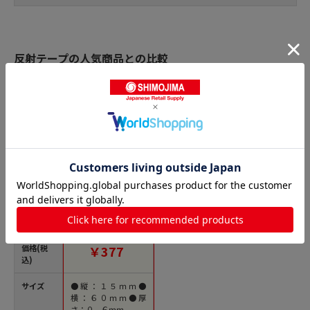
反射テープの人気商品との比較
商品名
トラスコ中山 マイス
ト 蛍光反射シートDX
（粘着剤付） イエロ
ー（5枚入り） 556-29
18 (ご注文単位1袋)
価格(税
￥377
【直送品】
込)
サイズ
●縦：１５ｍｍ●
横：６０ｍｍ●厚
さ：０．６ｍｍ