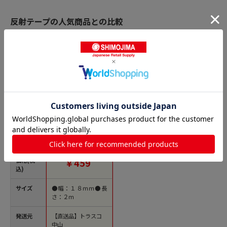
反射テープの人気商品との比較
商品名
トラスコ中山 WAKI
蛍光テープ 18mmX2
m 緑 177-6697 (ご注
文単位1個) 【直送
品】
価格(税
￥459
込)
サイズ
●幅：１８ｍｍ●長
さ：２ｍ
発送元
【直送品】トラスコ
中山