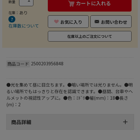
数量
カートに入れる
あり
在庫：
お気に入り
お問い合わせ
在庫数について
在庫以上のご注文について
2500203956848
商品コード
●光を集めて昼に目立ちます。●暗い場所では光りません。●明
るい場所でもはっきりと存在を認識できます。●昼間、台車やヘ
ルメットの視認性アップに。●色：ﾐﾄﾞﾘ●幅(mm)：18●長さ
(m)：2
商品詳細