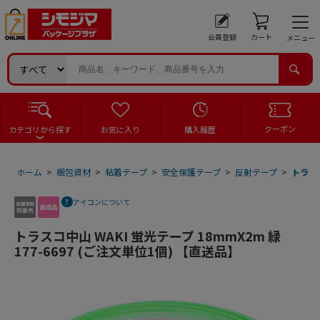
会員登録
カート
メニュー
クーポン
カテゴリから探す
お気に入り
購入履歴
ホーム
>
梱包資材
>
粘着テープ
>
安全保護テープ
>
反射テープ
>
トラスコ
アイコンについて
トラスコ中山 WAKI 蛍光テープ 18mmX2m 緑
177-6697 (ご注文単位1個) 【直送品】