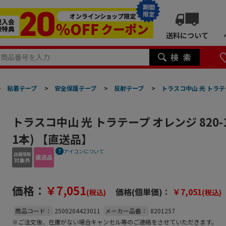
期間
限定
送料について
>
粘着テープ
>
安全保護テープ
>
反射テープ
>
トラスコ中山 光 トラテー
トラスコ中山 光 トラテープ オレンジ 820-
1本) 【直送品】
アイコンについて
価格：
￥7,051
価格(個単価)：
￥7,051
(税込)
(税込)
商品コード：
2500204423011
メーカー品番：
8201257
※ご注文後、在庫がない場合キャンセル等のご連絡をさせていただきます。