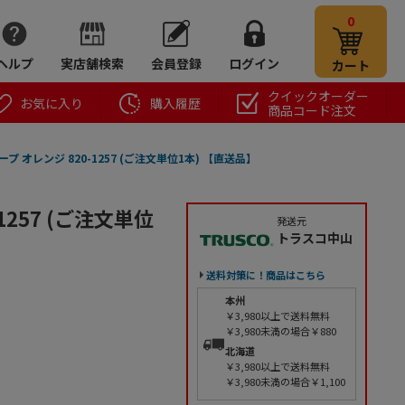
0
ヘルプ
実店舗検索
会員登録
ログイン
カート
クイックオーダー
お気に入り
購入履歴
商品コード注文
プ オレンジ 820-1257 (ご注文単位1本) 【直送品】
1257 (ご注文単位
発送元
トラスコ中山
送料対策に！商品はこちら
本州
￥3,980以上で送料無料
￥3,980未満の場合￥880
北海道
￥3,980以上で送料無料
￥3,980未満の場合￥1,100