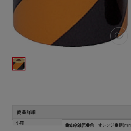
商品詳細
商品説明
メーカー品番
小箱
●安全対策●色：オレンジ●横(mm
8201257
1個（1個）