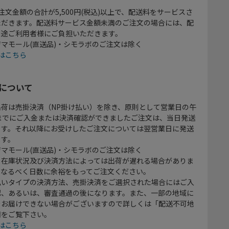
注文金額の合計が5,500円(税込)以上で、配送料をサービスさ
ただきます。配送料サービス金額未満のご注文の場合には、配
別途ご利用者様にご負担いただきます。
マモール(直送品)・シモラボのご注文は除く
はこちら
について
出荷は売掛決済（NP掛け払い）を除き、原則として営業日の午
時までにご入金または決済確認ができましたご注文は、当日発送
ます。それ以降にお受けしたご注文については翌営業日に発送
ます。
マモール(直送品)・シモラボのご注文は除く
、在庫状況及び決済方法によっては出荷が遅れる場合がありま
、なるべく日数に余裕をもってご注文ください。
払いタイプの決済方法、売掛決済をご選択された場合にはご入
認、あるいは、審査通過の後になります。また、一部の地域に
をお届けできない場合がございますので詳しくは「配送不可地
欄をご覧下さい。
はこちら