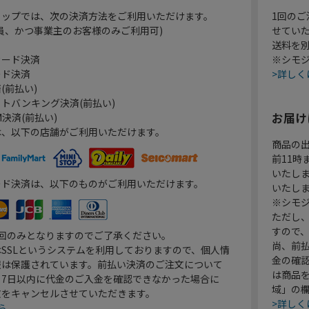
ョップでは、次の決済方法をご利用いただけます。
1回のご
員、かつ事業主のお客様のみご利用可)
せてい
送料を
カード決済
※シモジ
ード決済
>詳しく
(前払い)
トバンキング決済(前払い)
お届け
決済(前払い)
は、以下の店舗がご利用いただけます。
商品の
前11
いたし
ード決済は、以下のものがご利用いただけます。
いたし
※シモジ
ただし
すので
1回のみとなりますのでご了承ください。
尚、前
SSLというシステムを利用しておりますので、個人情
金の確
報は保護されています。前払い決済のご注文について
は商品
り7日以内に代金のご入金を確認できなかった場合に
域」の
文をキャンセルさせていただきます。
>詳しく
ら