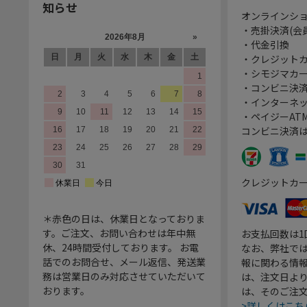
知らせ
オンラインシ
・売掛決済(会
・代金引換
・クレジット
・シモジマカ
・コンビニ決済
・インターネッ
・ペイジーATM
コンビニ決済
クレジットカ
＊赤色の日は、休業日となっておりま
す。ご注文、お問い合わせは年中無
お支払回数は
休、24時間受付しております。 お電
なお、弊社では
話でのお問合せ、メール返信、発送業
報に関わる情
務は営業日のみ対応させていただいて
は、注文日よ
おります。
は、そのご注
>詳しくはこち