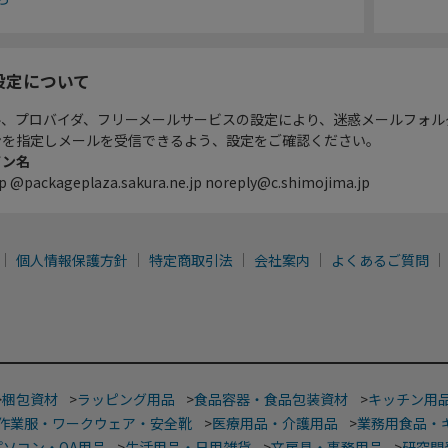
設定について
ル、プロバイダ、フリーメールサービスの設定により、迷惑メールフォル
ンを指定しメールを受信できるよう、設定をご確認ください。
イン名
p @packageplaza.sakura.ne.jp noreply@c.shimojima.jp
個人情報保護方針
特定商取引法
会社案内
よくあるご質問
>
梱包資材
>
ラッピング用品
>
食品容器・食品包装資材
>
キッチン用
作業服・ワークウェア・安全靴
>
医療用品・介護用品
>
業務用食品・
パソコン・OA用品
>
生活用品・日用雑貨
>
文房具・事務用品
>
研究開