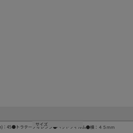
サイズ
)：45●トラテープオレンジ●ペットフィルム
●横：４５ｍｍ