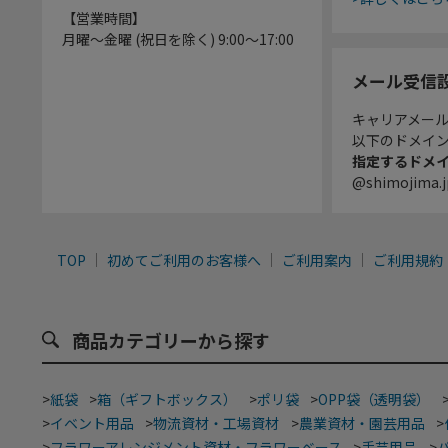
【営業時間】
月曜～金曜 (祝日を除く) 9:00～17:00
メール受信
キャリアメー
以下のドメイ
指定するドメ
@shimojima.j
TOP
初めてご利用のお客様へ
ご利用案内
ご利用規約
商品カテゴリーから探す
>
紙袋
>
箱（ギフトボックス）
>
ポリ袋
>
OPP袋（透明袋）
>
イベント用品
>
物流資材・工場資材
>
農業資材・園芸用品
>
>
フラワーアレンジメント資材・フラワーベース
>
手芸用品
>