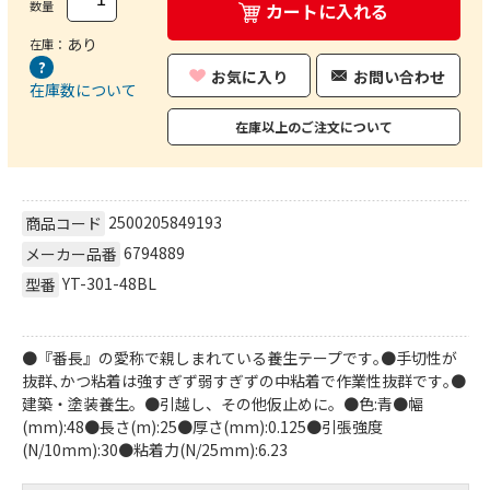
数量
カートに入れる
あり
在庫：
お気に入り
お問い合わせ
在庫数について
在庫以上のご注文について
2500205849193
商品コード
6794889
メーカー品番
YT-301-48BL
型番
●『番長』の愛称で親しまれている養生テープです｡●手切性が
抜群､かつ粘着は強すぎず弱すぎずの中粘着で作業性抜群です｡●
建築・塗装養生。●引越し、その他仮止めに。●色:青●幅
(mm):48●長さ(m):25●厚さ(mm):0.125●引張強度
(N/10mm):30●粘着力(N/25mm):6.23