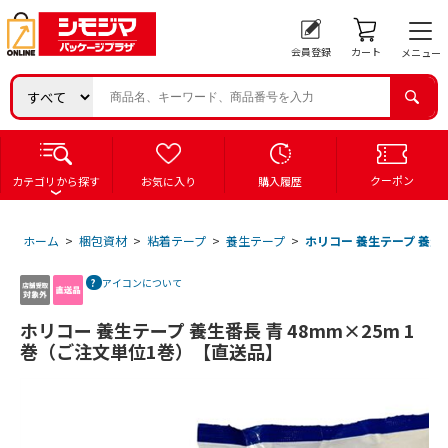
会員登録
カート
メニュー
クーポン
カテゴリから探す
お気に入り
購入履歴
ホーム
>
梱包資材
>
粘着テープ
>
養生テープ
>
ホリコー 養生テープ 養生
アイコンについて
ホリコー 養生テープ 養生番長 青 48mm×25m 1
巻（ご注文単位1巻）【直送品】