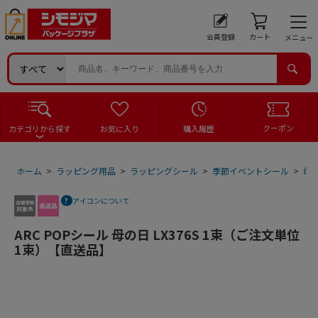
会員登録
カート
メニュー
クーポン
カテゴリから探す
お気に入り
購入履歴
ホーム
>
ラッピング用品
>
ラッピングシール
>
季節イベントシール
>
母
アイコンについて
ARC POPシール 母の日 LX376S 1束（ご注文単位
1束）【直送品】