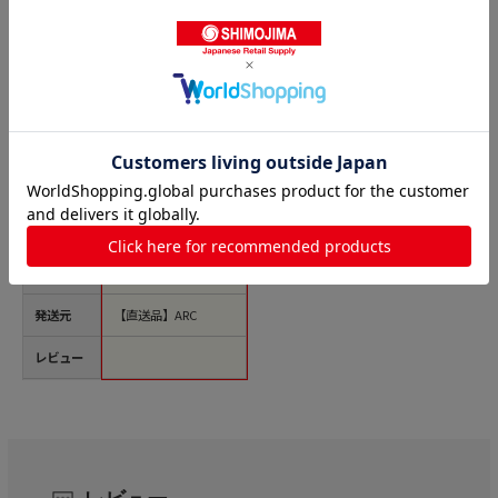
商品名
ARC POPシール 母の
日 LX376S 1束（ご注
文単位1束）【直送
品】
価格(税
￥1,617
込)
サイズ
縦34mm×横37mm
発送元
【直送品】ARC
レビュー