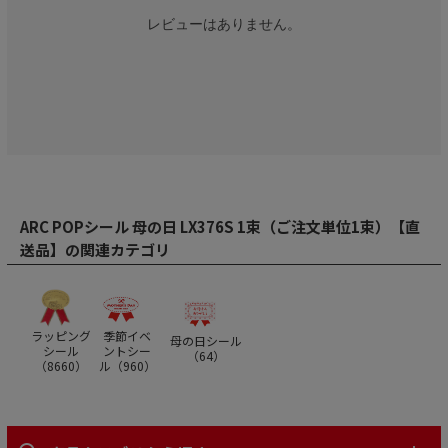
レビューはありません。
ARC POPシール 母の日 LX376S 1束（ご注文単位1束）【直
送品】の関連カテゴリ
ラッピング
季節イベ
母の日シール
シール
ントシー
（
64
）
（
8660
）
ル（
960
）