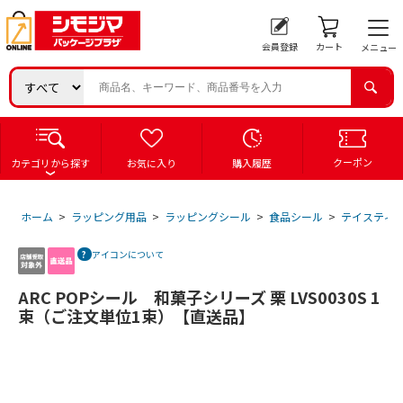
会員登録
カート
メニュー
クーポン
カテゴリから探す
お気に入り
購入履歴
ホーム
>
ラッピング用品
>
ラッピングシール
>
食品シール
>
テイスティ
アイコンについて
ARC POPシール 和菓子シリーズ 栗 LVS0030S 1
束（ご注文単位1束）【直送品】