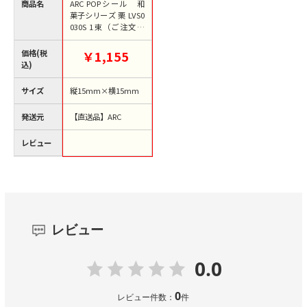
商品名
ARC POPシール 和
菓子シリーズ 栗 LVS0
030S 1束（ご注文単
位1束）【直送品】
価格(税
￥1,155
込)
サイズ
縦15mm×横15mm
発送元
【直送品】ARC
レビュー
レビュー
0.0
0
レビュー件数：
件