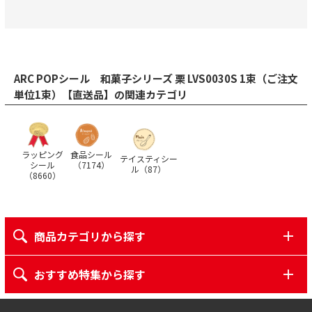
ARC POPシール 和菓子シリーズ 栗 LVS0030S 1束（ご注文
単位1束）【直送品】の関連カテゴリ
ラッピング
食品シール
テイスティシー
シール
（
7174
）
ル（
87
）
（
8660
）
商品カテゴリから探す
おすすめ特集から探す