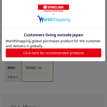
商品名
ARC POPシール 節分
ロール LX521S 1束
（ご注文単位1束）
【直送品】
価格(税
￥1,232
込)
サイズ
縦38mm×横38mm
発送元
【直送品】ARC
レビュー