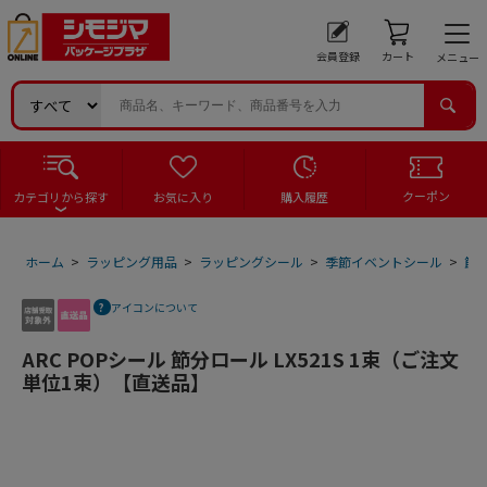
会員登録
カート
メニュー
クーポン
カテゴリから探す
お気に入り
購入履歴
ホーム
>
ラッピング用品
>
ラッピングシール
>
季節イベントシール
>
節
アイコンについて
ARC POPシール 節分ロール LX521S 1束（ご注文
単位1束）【直送品】