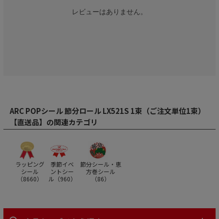
レビューはありません。
ARC POPシール 節分ロール LX521S 1束（ご注文単位1束）
【直送品】の関連カテゴリ
ラッピング
季節イベ
節分シール・恵
シール
ントシー
方巻シール
（
8660
）
ル（
960
）
（
86
）