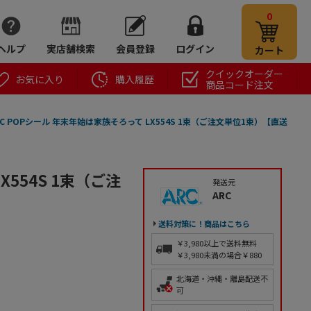
0
ヘルプ
実店舗検索
会員登録
ログイン
カート
クイックオーダー
お気に入り
購入履歴
商品コード注文
RC POPシール 年末年始は家族そろって LX554S 1束（ご注文単位1束）【直送
X554S 1束（ご注
発送元
ARC
送料対策に！商品はこちら
￥3,980以上で送料無料
￥3,980未満の場合￥880
北海道・沖縄・離島配送不
可