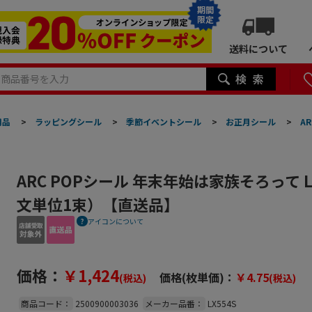
期間
限定
送料について
用品
>
ラッピングシール
>
季節イベントシール
>
お正月シール
>
A
ARC POPシール 年末年始は家族そろって L
文単位1束）【直送品】
アイコンについて
価格：
￥1,424
価格(枚単価)：
￥4.75
(税込)
(税込)
商品コード：
2500900003036
メーカー品番：
LX554S