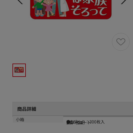
商品詳細
商品説明
メーカー品番
材質
小箱
●1パック：300枚入
LX554S
ミラーコート
1束（1束）