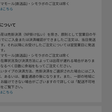
マモール(直送品)・シモラボのご注文は除く
はこちら
について
出荷は売掛決済（NP掛け払い）を除き、原則として営業日の午
時までにご入金または決済確認ができましたご注文は、当日発送
ます。それ以降にお受けしたご注文については翌営業日に発送
ます。
マモール(直送品)・シモラボのご注文は除く
、在庫状況及び決済方法によっては出荷が遅れる場合がありま
、なるべく日数に余裕をもってご注文ください。
払いタイプの決済方法、売掛決済をご選択された場合にはご入
認、あるいは、審査通過の後になります。また、一部の地域に
をお届けできない場合がございますので詳しくは「配送不可地
欄をご覧下さい。
はこちら