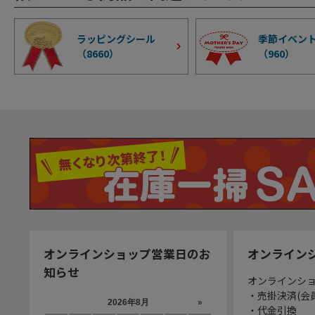
ラッピングシール
季節イベン
（
8660
）
（
960
）
オンラインショップ営業日のお
オンライン
知らせ
オンラインシ
・売掛決済(会
・代金引換