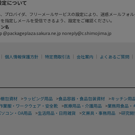
設定について
ル、プロバイダ、フリーメールサービスの設定により、迷惑メールフォル
ンを指定しメールを受信できるよう、設定をご確認ください。
イン名
p @packageplaza.sakura.ne.jp noreply@c.shimojima.jp
個人情報保護方針
特定商取引法
会社案内
よくあるご質問
>
梱包資材
>
ラッピング用品
>
食品容器・食品包装資材
>
キッチン用
作業服・ワークウェア・安全靴
>
医療用品・介護用品
>
業務用食品・
パソコン・OA用品
>
生活用品・日用雑貨
>
文房具・事務用品
>
研究開