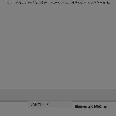
※ご注文後、在庫がない場合キャンセル等のご連絡をさせていただきます。
サイズ
生産国
JANコード
縦30mm×横50mm
日本
4948982390039