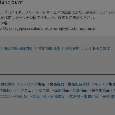
設定について
ル、プロバイダ、フリーメールサービスの設定により、迷惑メールフォル
ンを指定しメールを受信できるよう、設定をご確認ください。
イン名
p @packageplaza.sakura.ne.jp noreply@c.shimojima.jp
個人情報保護方針
特定商取引法
会社案内
よくあるご質問
>
梱包資材
>
ラッピング用品
>
食品容器・食品包装資材
>
キッチン用
作業服・ワークウェア・安全靴
>
医療用品・介護用品
>
業務用食品・
パソコン・OA用品
>
生活用品・日用雑貨
>
文房具・事務用品
>
研究開