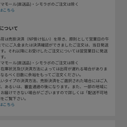
マモール(直送品)・シモラボのご注文は除く
はこちら
について
出荷は売掛決済（NP掛け払い）を除き、原則として営業日の午
時までにご入金または決済確認ができましたご注文は、当日発送
ます。それ以降にお受けしたご注文については翌営業日に発送
ます。
マモール(直送品)・シモラボのご注文は除く
、在庫状況及び決済方法によっては出荷が遅れる場合がありま
、なるべく日数に余裕をもってご注文ください。
払いタイプの決済方法、売掛決済をご選択された場合にはご入
認、あるいは、審査通過の後になります。また、一部の地域に
をお届けできない場合がございますので詳しくは「配送不可地
欄をご覧下さい。
はこちら