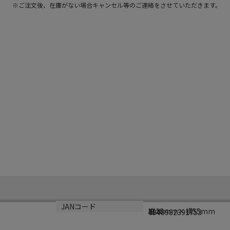
※ご注文後、在庫がない場合キャンセル等のご連絡をさせていただきます。
サイズ
生産国
JANコード
縦18mm×横55mm
日本
4948982391753