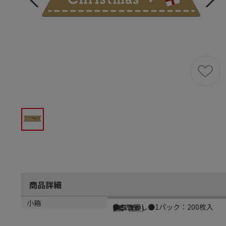
商品詳細
商品説明
メーカー品番
材質
小箱
●白箔押し●1パック：200枚入
LX573S
クラフト
1束（1束）