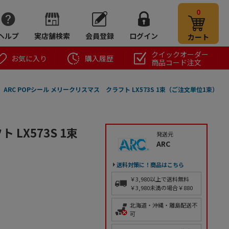
0
ヘルプ
実店舗検索
会員登録
ログイン
カート
クイックオーダー
お気に入り
購入履歴
商品コード注文
ARC POPシール メリークリスマス クラフト LX573S 1束（ご注文単位1束）
LX573S 1束
発送元
ARC
送料対策に！商品はこちら
￥3,980以上で送料無料
￥3,980未満の場合￥880
北海道・沖縄・離島配送不
可