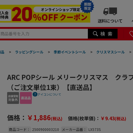
期間
限定
送料について
用品
>
ラッピングシール
>
季節イベントシール
>
クリスマスシール
>
ARC POPシール メリークリスマス クラフト 
（ご注文単位1束）【直送品】
アイコンについて
価格：
￥1,886
価格(枚単価)：
￥9.43
(税込)
(税込)
商品コード：
2500900003210
メーカー品番：
LX573S