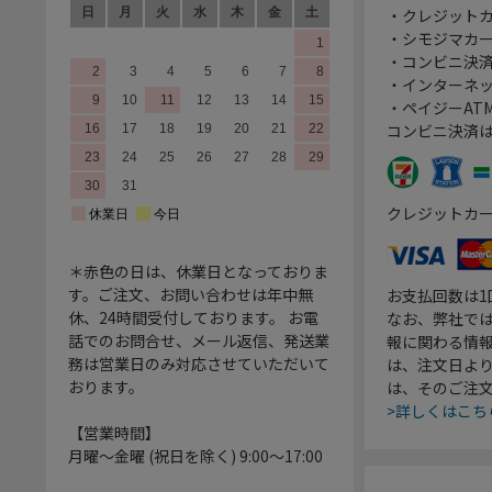
・クレジット
・シモジマカ
・コンビニ決済
・インターネッ
・ペイジーATM
コンビニ決済
クレジットカ
＊赤色の日は、休業日となっておりま
す。ご注文、お問い合わせは年中無
お支払回数は
休、24時間受付しております。 お電
なお、弊社では
話でのお問合せ、メール返信、発送業
報に関わる情
務は営業日のみ対応させていただいて
は、注文日よ
おります。
は、そのご注
>詳しくはこち
【営業時間】
月曜～金曜 (祝日を除く) 9:00～17:00