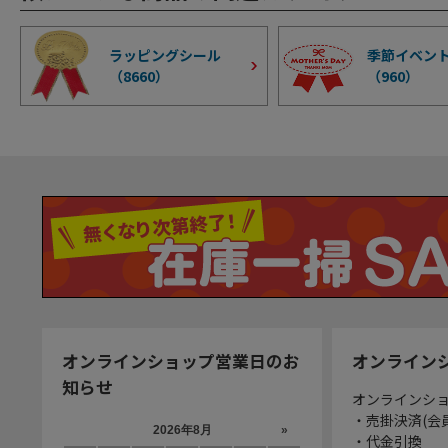
ラッピングシール
季節イベン
（
8660
）
（
960
）
オンラインショップ営業日のお
オンライン
知らせ
オンラインシ
・売掛決済(会
・代金引換