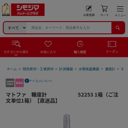
会員登録
カート
メニュー
クーポン
カテゴリから探す
お気に入り
購入履歴
ホーム
>
物流資材・工場資材
>
計測機器
>
水質検査機器
>
濃度計
>
マ
アイコンについて
マトファ 糖度計 52253 1箱（ご注
文単位1箱）【直送品】