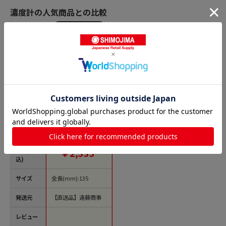
濃度計の人気商品との比較
商品名
マトファ 糖度計
52253 1箱
（ご注文単位1箱）
【直送品】
価格(税
￥2,333
込)
サイズ
全長(mm):135
発送元
【直送品】遠藤商事
レビュー