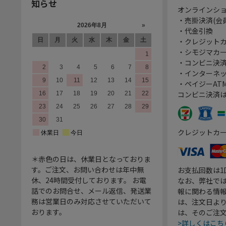
知らせ
オンラインシ
・売掛決済(会
・代金引換
・クレジット
・シモジマカ
・コンビニ決済
・インターネッ
・ペイジーATM
コンビニ決済
クレジットカ
＊赤色の日は、休業日となっておりま
す。ご注文、お問い合わせは年中無
お支払回数は
休、24時間受付しております。 お電
なお、弊社では
話でのお問合せ、メール返信、発送業
報に関わる情
務は営業日のみ対応させていただいて
は、注文日よ
おります。
は、そのご注
>詳しくはこち