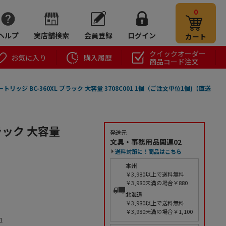
0
ヘルプ
実店舗検索
会員登録
ログイン
カート
クイックオーダー
お気に入り
購入履歴
商品コード注文
ートリッジ BC-360XL ブラック 大容量 3708C001 1個（ご注文単位1個)【直送
ブラック 大容量
発送元
文具・事務用品関連02
】
送料対策に！商品はこちら
本州
￥3,980以上で送料無料
￥3,980未満の場合￥880
北海道
￥3,980以上で送料無料
￥3,980未満の場合￥1,100
1