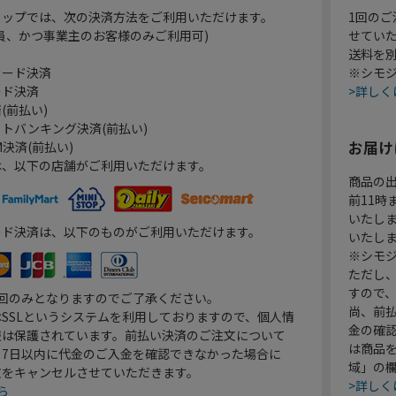
ョップでは、次の決済方法をご利用いただけます。
1回のご
員、かつ事業主のお客様のみご利用可)
せてい
送料を
カード決済
※シモジ
ード決済
>詳しく
(前払い)
トバンキング決済(前払い)
お届け
決済(前払い)
は、以下の店舗がご利用いただけます。
商品の
前11
いたし
ード決済は、以下のものがご利用いただけます。
いたし
※シモジ
ただし
すので
1回のみとなりますのでご了承ください。
尚、前
SSLというシステムを利用しておりますので、個人情
金の確
報は保護されています。前払い決済のご注文について
は商品
り7日以内に代金のご入金を確認できなかった場合に
域」の
文をキャンセルさせていただきます。
>詳しく
ら