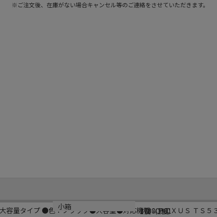
※ご注文後、在庫がない場合キャンセル等のご連絡をさせていただきます。
型番
小箱
大容量タイプ ●色：ブラック●大容量●対応機種：ＰＩＸＵＳ ＴＳ５
3708C001
1個（1個）