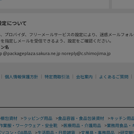
設定について
ル、プロバイダ、フリーメールサービスの設定により、迷惑メールフォル
ンを指定しメールを受信できるよう、設定をご確認ください。
イン名
p @packageplaza.sakura.ne.jp noreply@c.shimojima.jp
個人情報保護方針
特定商取引法
会社案内
よくあるご質問
>
梱包資材
>
ラッピング用品
>
食品容器・食品包装資材
>
キッチン用
作業服・ワークウェア・安全靴
>
医療用品・介護用品
>
業務用食品・
パソコン・OA用品
>
生活用品・日用雑貨
>
文房具・事務用品
>
研究開