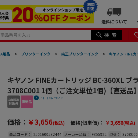
期間
限定
送料について
A用品
>
プリンターインク
>
純正プリンターインク
>
キヤノン FINEカ
キヤノン FINEカートリッジ BC-360XL 
3708C001 1個（ご注文単位1個)【直送品
アイコンについて
価格：
￥3,656
価格(個単価)：
￥3,656
(税込)
(税込)
商品コード：
2501600532444
メーカー品番：
F355922
型番：
3708C00