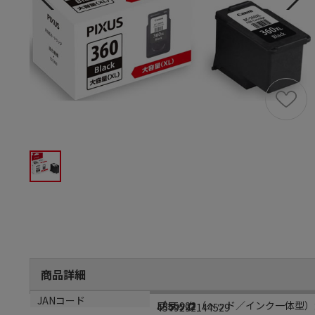
商品詳細
商品説明
メーカー品番
カラー
JANコード
ブラック（ヘッド／インク一体型）
F355922
ブラック
4549292144529