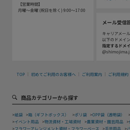
【営業時間】
月曜～金曜 (祝日を除く) 9:00～17:00
メール受信
キャリアメー
以下のドメイ
指定するドメ
@shimojima.j
TOP
初めてご利用のお客様へ
ご利用案内
ご利用規約
商品カテゴリーから探す
>
紙袋
>
箱（ギフトボックス）
>
ポリ袋
>
OPP袋（透明袋）
>
イベント用品
>
物流資材・工場資材
>
農業資材・園芸用品
>
>
フラワーアレンジメント資材・フラワーベース
>
手芸用品
>