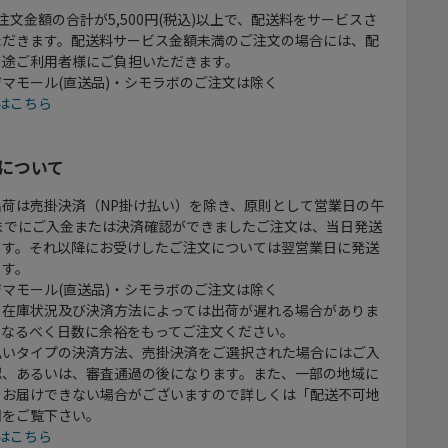
注文金額の合計が5,500円(税込)以上で、配送料をサービスさ
ただきます。配送料サービス金額未満のご注文の場合には、配
別途ご利用者様にご負担いただきます。
マモール(直送品)・シモラボのご注文は除く
はこちら
について
出荷は売掛決済（NP掛け払い）を除き、原則として営業日の午
時までにご入金または決済確認ができましたご注文は、当日発送
ます。それ以降にお受けしたご注文については翌営業日に発送
ます。
マモール(直送品)・シモラボのご注文は除く
、在庫状況及び決済方法によっては出荷が遅れる場合がありま
、なるべく日数に余裕をもってご注文ください。
払いタイプの決済方法、売掛決済をご選択された場合にはご入
認、あるいは、審査通過の後になります。また、一部の地域に
をお届けできない場合がございますので詳しくは「配送不可地
欄をご覧下さい。
はこちら