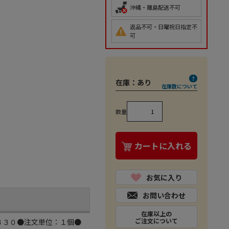
沖縄・離島配送不可
返品不可・日曜祝日指定不
可
在庫：
あり
在庫数について
数量
カートに入れる
お気に入り
お問い合わせ
在庫以上の
ご注文について
３３０●注文単位：１個●