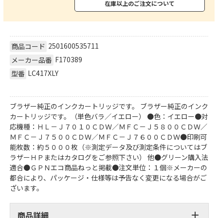
在庫以上のご注文について
2501600535711
商品コード
F170389
メーカー品番
LC417XLY
型番
ブラザー純正のインクカートリッジです。 ブラザー純正のインク
カートリッジです。（単色バラ／イエロー） ●色：イエロー●対
応機種：ＨＬ－Ｊ７０１０ＣＤＷ／ＭＦＣ－Ｊ５８００ＣＤＷ／
ＭＦＣ－Ｊ７５００ＣＤＷ／ＭＦＣ－Ｊ７６００ＣＤＷ●印刷可
能枚数：約５０００枚（※測定データ及び測定条件についてはブ
ラザーＨＰまたはカタログをご参照下さい） 他●グリーン購入法
適合●ＧＰＮエコ商品ねっと掲載●注文単位：１個※メーカーの
都合により、パッケージ・仕様等は予告なく変更になる場合がご
ざいます。
商品詳細