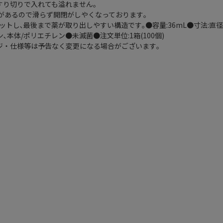
すり切りで入れても溢れません｡
)があるので滑らず開閉がしやくなっております｡
トし､最後まで薬が取り出しやすい構造です｡●容量:36mL●寸法:直径4
､本体/ポリエチレン●未滅菌●注文単位:1箱(100個)
ジ・仕様等は予告なく変更になる場合がございます｡