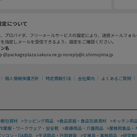
設定について
ル、プロバイダ、フリーメールサービスの設定により、迷惑メールフォル
ンを指定しメールを受信できるよう、設定をご確認ください。
イン名
p @packageplaza.sakura.ne.jp noreply@c.shimojima.jp
個人情報保護方針
特定商取引法
会社案内
よくあるご質問
>
梱包資材
>
ラッピング用品
>
食品容器・食品包装資材
>
キッチン用
作業服・ワークウェア・安全靴
>
医療用品・介護用品
>
業務用食品・
パソコン・OA用品
>
生活用品・日用雑貨
>
文房具・事務用品
>
研究開