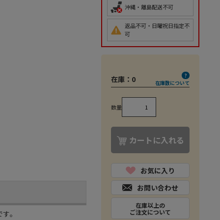
沖縄・離島配送不可
返品不可・日曜祝日指定不
可
在庫：
0
在庫数について
数量
カートに入れる
お気に入り
お問い合わせ
在庫以上の
ご注文について
す｡