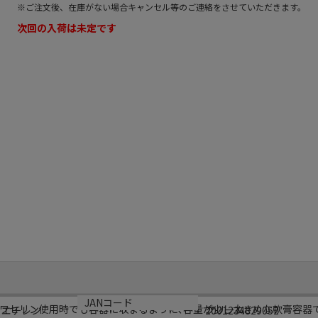
※ご注文後、在庫がない場合キャンセル等のご連絡をさせていただきます。
次回の入荷は未定です
カラー
JANコード
ワセリン使用時でも容器に収まるように､容量が少し大きめな軟膏容器で
クリーム
リエチレン
2001234829052