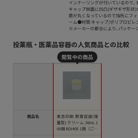
インナーリングが付いているので､
キャップ側面に凹凸(ギザギザ形状
底が丸くなっているので指先にフィッ
ーム●材質:キャップ/ポリプロピレン
※メーカーの都合により､パッケー
投薬瓶・医薬品容器の人気商品との比較
商品名
東杏印刷 軟膏容器(増
量型) クリーム 36mL 1
00個 BDI405 1箱（ご注
文単位1箱）【直送