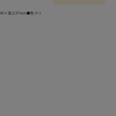
5×高さ37mm●色:クリ