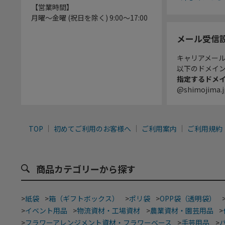
【営業時間】
月曜～金曜 (祝日を除く) 9:00～17:00
メール受信
キャリアメー
以下のドメイ
指定するドメ
@shimojima.j
TOP
初めてご利用のお客様へ
ご利用案内
ご利用規約
商品カテゴリーから探す
>
紙袋
>
箱（ギフトボックス）
>
ポリ袋
>
OPP袋（透明袋）
>
イベント用品
>
物流資材・工場資材
>
農業資材・園芸用品
>
>
フラワーアレンジメント資材・フラワーベース
>
手芸用品
>