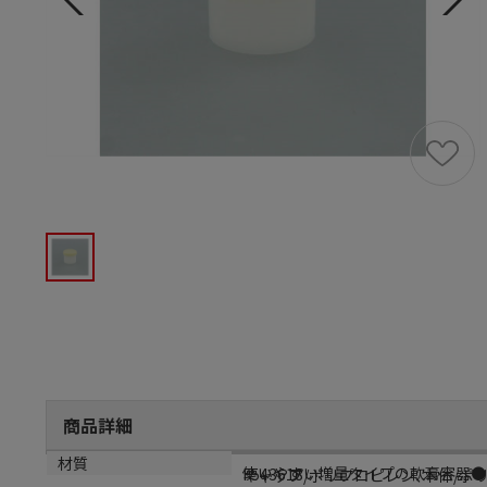
商品詳細
商品説明
メーカー品番
材質
使いやすい増量タイプの軟膏容器●
F543618
キャップ/ポリプロピレン､本体/ポ