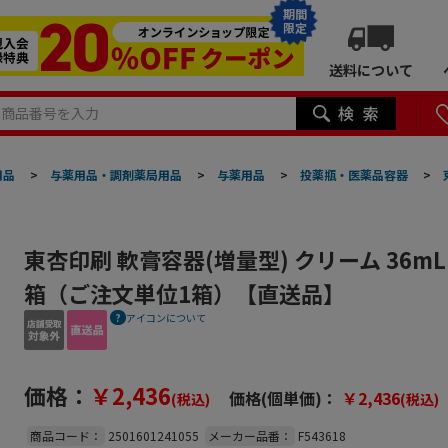
期間
限定
送料について
用品
>
与薬用品・調剤薬局用品
>
与薬用品
>
投薬瓶・医薬品容器
>
東杏印刷 軟膏容器(増量型) クリーム 36mL 10
箱（ご注文単位1箱）【直送品】
アイコンについて
価格：
￥2,436
価格(個単価)：
￥2,436
(税込)
(税込)
商品コード：
2501601241055
メーカー品番：
F543618