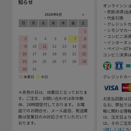
知らせ
オンラインシ
・売掛決済(会
・代金引換
・クレジット
・シモジマカ
・コンビニ決済
・インターネッ
・ペイジーATM
コンビニ決済
クレジットカ
＊赤色の日は、休業日となっておりま
す。ご注文、お問い合わせは年中無
お支払回数は
休、24時間受付しております。 お電
なお、弊社では
話でのお問合せ、メール返信、発送業
報に関わる情
務は営業日のみ対応させていただいて
は、注文日よ
おります。
は、そのご注
>詳しくはこち