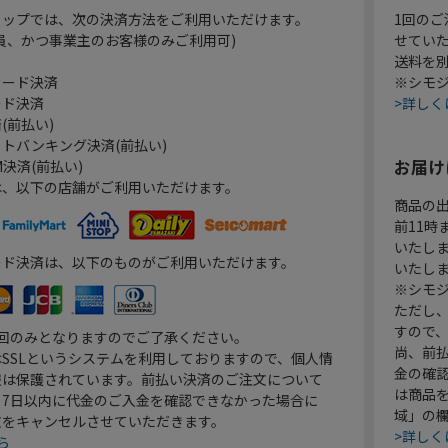
ョップでは、次の決済方法をご利用いただけます。
1回のご
員、かつ事業主のお客様のみご利用可)
せてい
送料を
カード決済
※シモジ
ード決済
>詳しく
(前払い)
トバンキング決済(前払い)
お届け
決済(前払い)
は、以下の店舗がご利用いただけます。
商品の
前11
いたし
ード決済は、以下のものがご利用いただけます。
いたし
※シモジ
ただし
すので
1回のみとなりますのでご了承ください。
尚、前
SSLというシステムを利用しておりますので、個人情
金の確
報は保護されています。前払い決済のご注文について
は商品
り7日以内に代金のご入金を確認できなかった場合に
域」の
文をキャンセルさせていただきます。
>詳しく
ら