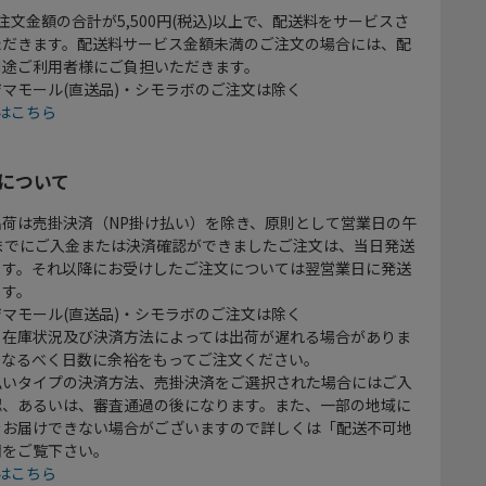
注文金額の合計が5,500円(税込)以上で、配送料をサービスさ
ただきます。配送料サービス金額未満のご注文の場合には、配
別途ご利用者様にご負担いただきます。
マモール(直送品)・シモラボのご注文は除く
はこちら
について
出荷は売掛決済（NP掛け払い）を除き、原則として営業日の午
時までにご入金または決済確認ができましたご注文は、当日発送
ます。それ以降にお受けしたご注文については翌営業日に発送
ます。
マモール(直送品)・シモラボのご注文は除く
、在庫状況及び決済方法によっては出荷が遅れる場合がありま
、なるべく日数に余裕をもってご注文ください。
払いタイプの決済方法、売掛決済をご選択された場合にはご入
認、あるいは、審査通過の後になります。また、一部の地域に
をお届けできない場合がございますので詳しくは「配送不可地
欄をご覧下さい。
はこちら