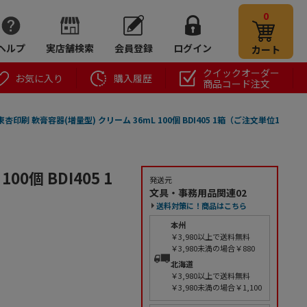
0
ヘルプ
実店舗検索
会員登録
ログイン
カート
クイックオーダー
お気に入り
購入履歴
商品コード注文
東杏印刷 軟膏容器(増量型) クリーム 36mL 100個 BDI405 1箱（ご注文単位1
0個 BDI405 1
発送元
文具・事務用品関連02
送料対策に！商品はこちら
本州
￥3,980以上で送料無料
￥3,980未満の場合￥880
北海道
￥3,980以上で送料無料
￥3,980未満の場合￥1,100