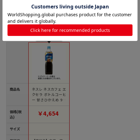
コーヒー飲料（ペットボトル） 業務用の人気商品との比
較
商品名
ネスレ ネスカフェ エ
クセラ ボトルコーヒ
ー 甘さひかえめ 900
ml ペットボトル 24
本/箱 ※軽（ご注文単
価格(税
￥4,654
位1箱）【直送品】
込)
サイズ