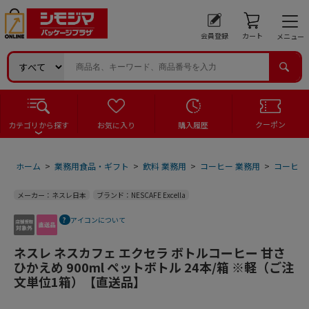
会員登録
カート
メニュー
クーポン
カテゴリから探す
お気に入り
購入履歴
ホーム
>
業務用食品・ギフト
>
飲料 業務用
>
コーヒー 業務用
>
コーヒー
メーカー：ネスレ日本
ブランド：NESCAFE Excella
アイコンについて
ネスレ ネスカフェ エクセラ ボトルコーヒー 甘さ
ひかえめ 900ml ペットボトル 24本/箱 ※軽（ご注
文単位1箱）【直送品】