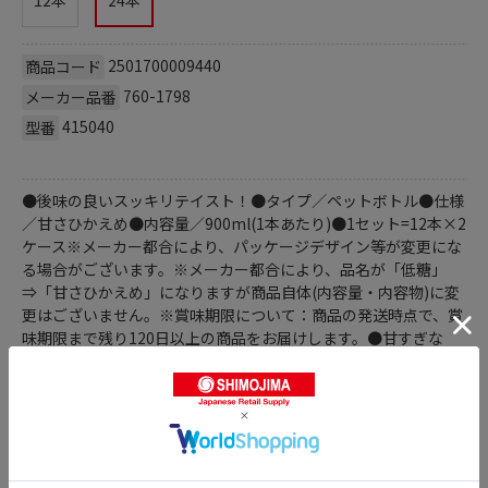
2501700009440
商品コード
760-1798
メーカー品番
415040
型番
●後味の良いスッキリテイスト！●タイプ／ペットボトル●仕様
／甘さひかえめ●内容量／900ml(1本あたり)●1セット=12本×2
ケース※メーカー都合により、パッケージデザイン等が変更にな
る場合がございます。※メーカー都合により、品名が「低糖」
⇒「甘さひかえめ」になりますが商品自体(内容量・内容物)に変
更はございません。※賞味期限について：商品の発送時点で、賞
味期限まで残り120日以上の商品をお届けします。●甘すぎな
い、飲みやすいアイスコーヒーの12本×2ケースセットです。●
カロリーオフ。●すっきりとした後味なのでゴクゴク飲めます。
商品詳細