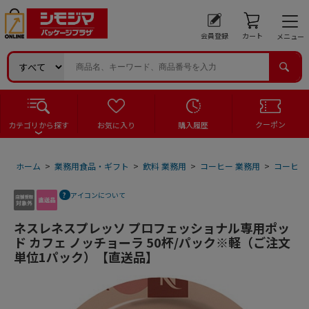
会員登録
カート
メニュー
クーポン
カテゴリから探す
お気に入り
購入履歴
ホーム
>
業務用食品・ギフト
>
飲料 業務用
>
コーヒー 業務用
>
コーヒー
アイコンについて
ネスレネスプレッソ プロフェッショナル専用ポッ
ド カフェ ノッチョーラ 50杯/パック※軽（ご注文
単位1パック）【直送品】