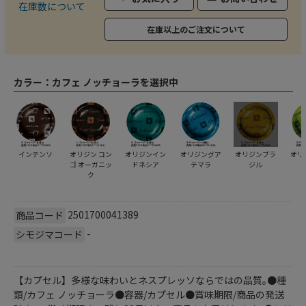
在庫数について
在庫以上のご注文について
カラー：
カフェ ノッチョーラを選択中
インテンソ
オリジン コン
オリジンイン
オリジングア
オリジンブラ
オリ
ゴ オーガニッ
ドネシア
テマラ
ジル
ク
2501700041389
商品コード
-
シモジマコード
【カプセル】多様な味わいとネスプレッソならではの品質｡●種
類/カフェ ノッチョーラ●容器/カプセル●賞味期限/商品の発送