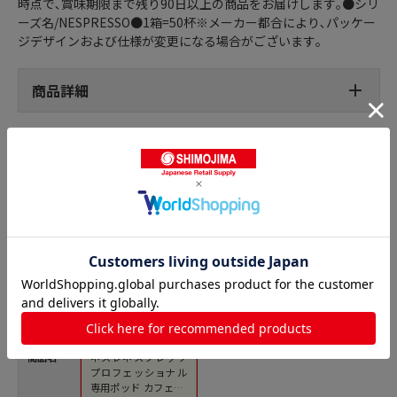
時点で､賞味期限まで残り90日以上の商品をお届けします｡●シリ
ーズ名/NESPRESSO●1箱=50杯※メーカー都合により､パッケー
ジデザインおよび仕様が変更になる場合がございます｡
商品詳細
コーヒー飲料（カプセル） 業務用の人気商品との比較
商品名
ネスレネスプレッソ
プロフェッショナル
専用ポッド カフェ ノ