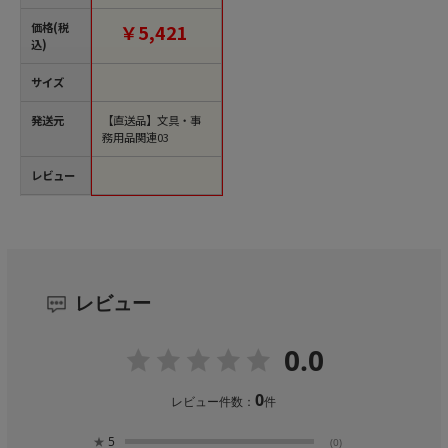
ッチョーラ 50杯/パッ
ク※軽（ご注文単位1
価格(税
￥5,421
パック）【直送品】
込)
サイズ
発送元
【直送品】文具・事
務用品関連03
レビュー
レビュー
0.0
0
レビュー件数：
件
★
5
(0)