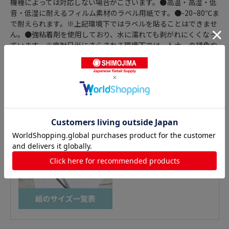
機種によっては対応しない場合がございます。●高温・高湿・低
音・低湿に耐えるフィルム素材のラベル用紙です。●-20~80℃ま
で耐えられます。※上記環境下ではラベルを貼ることはできませ
ん。●強粘着剤を使用しており、水に濡れても剥がれにくくなっ
ています。※直射日光にさらされる環境下では、トナーの褪色や
素材の黄変などが起こりますので、数ヶ月単位で貼り替えをお奨
めします。
商品詳細
おすすめ特集はこちら