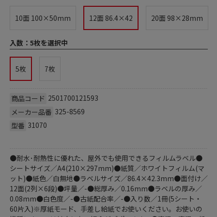
10面 100×50mm
12面 86.4×42
20面 98×28mm
入数：
5枚を選択中
5枚
7枚
2501700121593
商品コード
325-8569
メーカー品番
31070
型番
●耐水･耐熱性に優れた、屋外でも使用できるフィルムラベル●
シートサイズ／A4(210×297mm)●紙質／ホワイトフィルム(マ
ット)●紙色／白無地●ラベルサイズ／86.4×42.3mm●面付け／
12面(2列×6段)●坪量／-●総厚み／0.16mm●ラベルの厚み／
0.08mm●白色度／-●古紙配合率／-●入り数／1冊(5シート・
60片入)※厚紙モード、手差し給紙でお使いください。お使いの