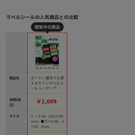
ラベルシールの人気商品との比較
商品名
エーワン 屋外でも使
えるサインラベルシ
ール レーザープリン
タ対応 ツヤ消しフィ
ルム・ホワイト A4 12
価格(税
￥1,009
面 86.4×42.3mm 31
込)
070 5枚/冊（ご注文単
位1冊）【直送品】
サイズ
シートA4（210×297
mm）●ラベル86．4
×42．3mm