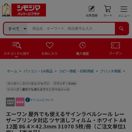
会員登録
カート
メニュー
クーポン
カテゴリから探す
お気に入り
購入履歴
ホーム
>
パソコン・OA用品
>
コピー用紙・印刷用紙
>
プリンタ用紙
>
ラ
メーカー：スリーエム ジャパン
ブランド：A-one
シリーズ：屋外でも使えるサインラベルシール
アイコンについて
エーワン 屋外でも使えるサインラベルシール レー
ザープリンタ対応 ツヤ消しフィルム・ホワイト A4
12面 86.4×42.3mm 31070 5枚/冊（ご注文単位1