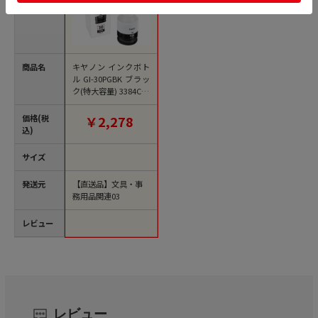
商品名
キヤノン インクボト
ル GI-30PGBK ブラッ
ク(特大容量) 3384C00
1 1個（ご注文単位1
個）【直送品】
価格(税
￥2,278
込)
サイズ
発送元
【直送品】文具・事
務用品関連03
レビュー
レビュー