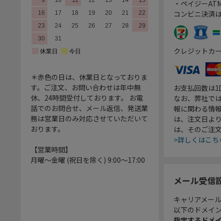
・ペイジーATM
コンビニ決済
クレジットカ
＊赤色の日は、休業日となっておりま
す。ご注文、お問い合わせは年中無
お支払回数は
休、24時間受付しております。 お電
なお、弊社では
話でのお問合せ、メール返信、発送業
報に関わる情
務は営業日のみ対応させていただいて
は、注文日よ
おります。
は、そのご注
>詳しくはこち
【営業時間】
月曜～金曜 (祝日を除く) 9:00～17:00
メール受信
キャリアメー
以下のドメイ
指定するドメ