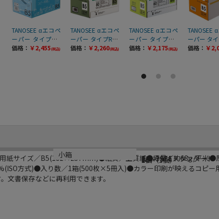
TANOSEE αエコペ
TANOSEE αエコペ
TANOSEE αエコペ
TANOSEE
ーパー タイプWS
ーパー タイプR70
ーパー タイプRW
ーパー タイプ
白くて滑らか、ち
価格：
￥2,455
B5 500枚 5冊/箱
価格：
￥2,260
B5 500枚 5冊/箱
価格：
￥2,175
500枚 5冊
価格：
￥2,
(税込)
(税込)
(税込)
ょっとコシのある
（ご注文単位1
（ご注文単位1
注文単位
コピー用紙。 B5 5
箱）【直送品】
箱）【直送品】
【直送品】
00枚 5冊/箱（ご
注文単位1箱）
【直送品】
ブランド名
メーカー品番
規格
小箱
サイズ／B5(182×257mm)●紙質／上質紙●坪量／約68g/平米●厚
TANOSEEスタンダード
326-7974
B5
1個（1個）
(ISO方式)●入り数／1箱(500枚×5冊入)●カラー印刷が映えるコピー用
す。文書保存などに再利用できます。