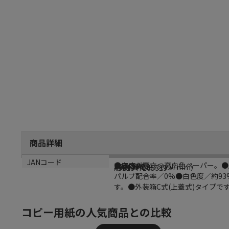
商品詳細
商品説明
メーカー名
シリーズ名
型番
サイズ
JANコード
●白さが際立つ高白色ペーパー。●用紙
大塚商会
Type FW
PPCFW-B5
用紙B5（182×257mm）
4571347165319
パルプ配合率／0%●白色度／約93%
す。●外装箱C式(上蓋式)タイプで
コピー用紙の人気商品との比較