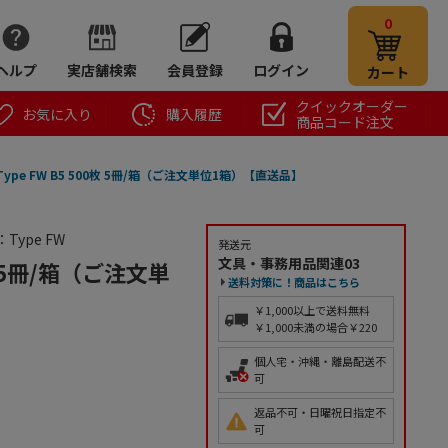
0
ヘルプ
実店舗検索
会員登録
ログイン
カート
クイックオーダー
お気に入り
購入履歴
商品コード注文
er Type FW B5 500枚 5冊/箱（ご注文単位1箱）【直送品】
Type FW
発送元
文具・事務用品関連03
00枚 5冊/箱（ご注文単
送料対策に！商品はこちら
￥1,000以上で送料無料
￥1,000未満の場合￥220
個人宅・沖縄・離島配送不
可
返品不可・日曜祝日指定不
可