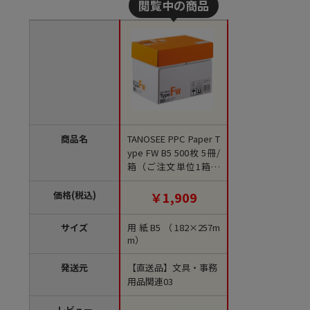
商品名
TANOSEE PPC Paper T
ype FW B5 500枚 5冊/
箱（ご注文単位1箱）
【直送品】
価格(税込)
￥1,909
サイズ
用紙B5（182×257m
m）
発送元
【直送品】文具・事務
用品関連03
レビュー