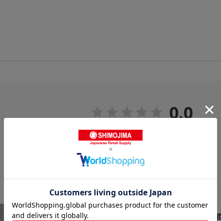
0.0
0
レビュー件数：
件