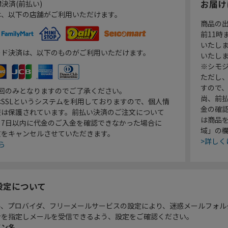
お届け
決済(前払い)
は、以下の店舗がご利用いただけます。
商品の
前11
いたし
ード決済は、以下のものがご利用いただけます。
いたし
※シモジ
ただし
すので
1回のみとなりますのでご了承ください。
尚、前
SSLというシステムを利用しておりますので、個人情
金の確
報は保護されています。前払い決済のご注文について
は商品
り7日以内に代金のご入金を確認できなかった場合に
域」の
文をキャンセルさせていただきます。
>詳しく
ら
設定について
ル、プロバイダ、フリーメールサービスの設定により、迷惑メールフォル
ンを指定しメールを受信できるよう、設定をご確認ください。
イン名