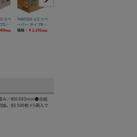
 αエコペ
TANOSEE αエコペ
TANOSEE αエコペ
TANOSEE PPC Pa
TAN
S B5
ーパー タイプR10
ーパー タイプCR
per Type EF B5 50
紙 Pu
/箱（ご
069
0 B5 500枚 5冊/箱
価格：
￥2,102
B5 500枚 5冊/箱
価格：
￥1,904
0枚 5冊/箱（ご注
価格：
￥1,909
フタ無
価格
(税込)
(税込)
(税込)
(税込)
1箱）
（ご注文単位1
（ご注文単位1
文単位1箱）【直
5冊
箱）【直送品】
箱）【直送品】
送品】
位1
品】
み／約0.093mm●古紙
紙。B5 500枚×5冊入で