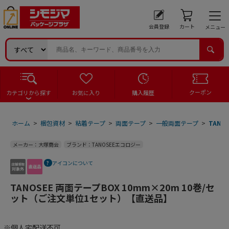
会員登録
カート
メニュー
クーポン
カテゴリから探す
お気に入り
購入履歴
ホーム
>
梱包資材
>
粘着テープ
>
両面テープ
>
一般両面テープ
>
TANO
メーカー：大塚商会
ブランド：TANOSEEエコロジー
アイコンについて
TANOSEE 両面テープBOX 10mm×20m 10巻/セ
ット（ご注文単位1セット）【直送品】
※個人宅配送不可