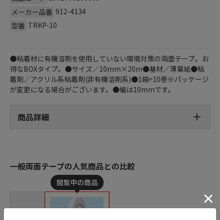
912-4134
メーカー品番
TRKP-10
型番
●粘着材に有機溶剤を使用していない環境対策の両面テープ。お
得なBOXタイプ。●サイズ／10mm×20m●基材／薄葉紙●粘
着剤／アクリル系粘着剤(非有機溶剤系)●1箱=10巻※パッケージ
が変更になる場合がございます。●幅は10mmです。
商品詳細
一般両面テープの人気商品との比較