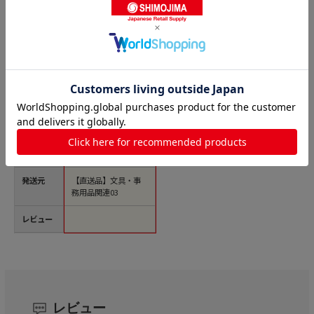
商品名
TANOSEE 両面テープ
BOX 10mm×20m 10
巻/セット（ご注文単
位1セット）【直送
品】
価格(税
￥1,200
込)
サイズ
10mm×20m
発送元
【直送品】文具・事
務用品関連03
レビュー
レビュー