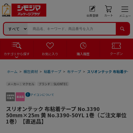
会員登録
カート
メニュー
クーポン
カテゴリから探す
お気に入り
購入履歴
ホーム
>
梱包資材
>
粘着テープ
>
布テープ
>
スリオンテック 布粘着テープ No
メーカー：マクセル
ブランド：SLIONTEC
アイコンについて
スリオンテック 布粘着テープ No.3390
50mm×25m 黄 No.3390-50YL 1巻（ご注文単位
1巻）【直送品】