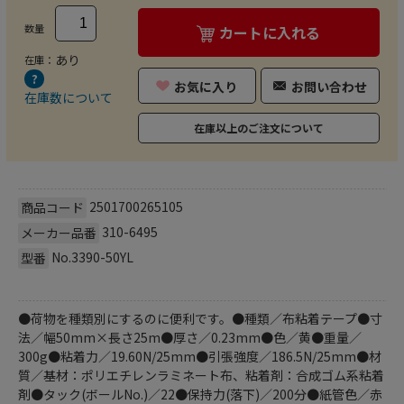
数量
カートに入れる
あり
在庫：
お気に入り
お問い合わせ
在庫数について
在庫以上のご注文について
2501700265105
商品コード
310-6495
メーカー品番
No.3390-50YL
型番
●荷物を種類別にするのに便利です。●種類／布粘着テープ●寸
法／幅50mm×長さ25m●厚さ／0.23mm●色／黄●重量／
300g●粘着力／19.60N/25mm●引張強度／186.5N/25mm●材
質／基材：ポリエチレンラミネート布、粘着剤：合成ゴム系粘着
剤●タック(ボールNo.)／22●保持力(落下)／200分●紙管色／赤