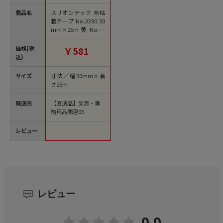
商品名
スリオンテック 布粘
着テープ No.3390 50
mm×25m 黄 No.33
90-50YL 1巻（ご注文
単位1巻）【直送品】
価格(税
￥581
込)
サイズ
寸法／幅50mm×長
さ25m
発送元
【直送品】文具・事
務用品関連03
レビュー
レビュー
0.0