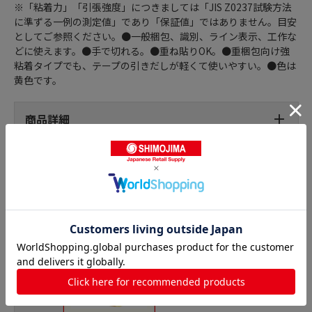
※「粘着力」「引張強度」につきましては「JIS Z0237試験方法
に準ずる一例の測定値」であり「保証値」ではありません。目安
としてご参照ください。●一般梱包、識別、ライン表示、工作な
どに使えます。●手で切れる。●重ね貼りOK。●重梱包向け強
粘着タイプでも、テープの引きだしが軽くて使いやすい。●色は
黄色です。
商品詳細
布テープの人気商品との比較