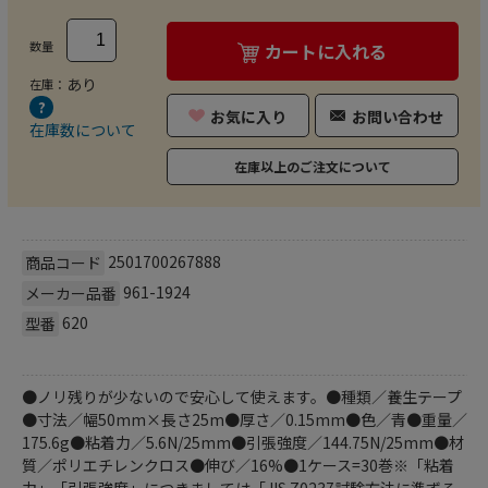
数量
カートに入れる
あり
在庫：
お気に入り
お問い合わせ
在庫数について
在庫以上のご注文について
2501700267888
商品コード
961-1924
メーカー品番
620
型番
●ノリ残りが少ないので安心して使えます。●種類／養生テープ
●寸法／幅50mm×長さ25m●厚さ／0.15mm●色／青●重量／
175.6g●粘着力／5.6N/25mm●引張強度／144.75N/25mm●材
質／ポリエチレンクロス●伸び／16%●1ケース=30巻※「粘着