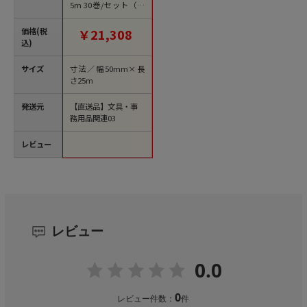
5m 30巻/セット（ご
注文単位1セット）
【直送品】
価格(税
￥21,308
込)
サイズ
寸法／幅50mm×長
さ25m
発送元
【直送品】文具・事
務用品関連03
レビュー
レビュー
0.0
0
レビュー件数：
件