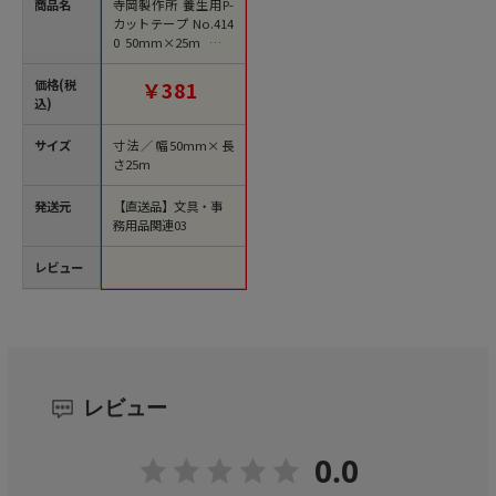
商品名
寺岡製作所 養生用P-
カットテープ No.414
0 50mm×25m 透明
No.4140トウメイ 1巻
（ご注文単位1巻）
価格(税
￥381
【直送品】
込)
サイズ
寸法／幅50mm×長
さ25m
発送元
【直送品】文具・事
務用品関連03
レビュー
レビュー
0.0