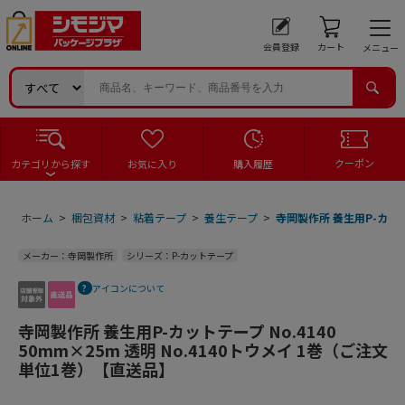
会員登録
カート
メニュー
クーポン
カテゴリから探す
お気に入り
購入履歴
ホーム
>
梱包資材
>
粘着テープ
>
養生テープ
>
寺岡製作所 養生用P-カットテ
メーカー：寺岡製作所
シリーズ：P-カットテープ
アイコンについて
寺岡製作所 養生用P-カットテープ No.4140
50mm×25m 透明 No.4140トウメイ 1巻（ご注文
単位1巻）【直送品】