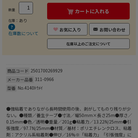
数量
カートに入れる
あり
在庫：
お気に入り
お問い合わせ
在庫数について
在庫以上のご注文について
2501700269929
商品コード
311-0966
メーカー品番
No.4140ﾄｳﾒｲ
型番
●強粘着でありながら長時間使用の後、剥がしてものり残りが少
ない。●種類／養生テープ●寸法／幅50mm×長さ25m●厚さ／
0.15mm●色／透明●重量／201g●粘着力／13.22N/25mm●引
張強度／97.7N/25mm●材質／基材：ポリエチレンクロス、粘着
剤：アクリル系粘着剤●伸び／16%※「粘着力」「引張強度」に