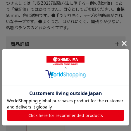
つきましては「JIS Z0237試験方法に準ずる一例の測定値」であ
り「保証値」ではありません。目安としてご参照ください。●幅
50mm、色は透明です。●手で切り易く、テ-プの切断面がきれ
いなテープです。●よくつき、はがれにくく、糊残りが少ない、
粘着バランスのとれたタイプです。
商品詳細
養生テープの人気商品との比較